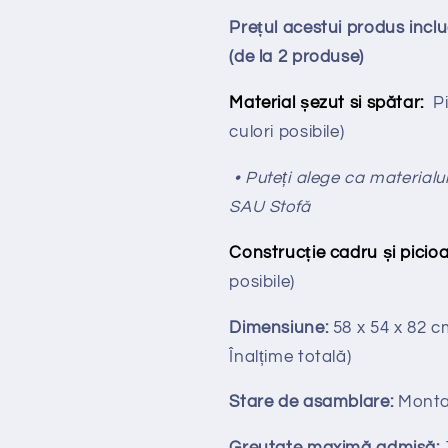
Prețul acestui produs inc
(de la 2 produse)
Material șezut si spătar:
Pi
culori posibile)
• Puteți alege ca materialul
SAU Stofă
Construcție cadru și picioa
posibile)
Dimensiune:
58 x 54 x 82 
Înalțime totală
)
Stare de asamblare:
Monta