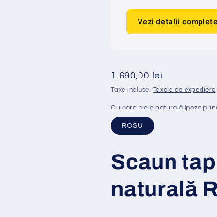
Vezi detalii complet
Preț
1.690,00 lei
obișnuit
Taxe incluse.
Taxele de expediere
Culoare piele naturală (poza prin
ROSU
Scaun tap
naturală 