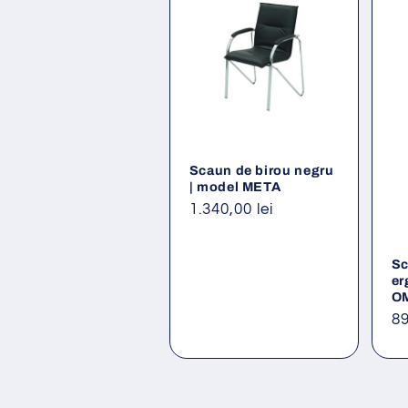
Scaun de birou negru
| model META
Preț
1.340,00 lei
obișnuit
Sc
er
O
Pr
89
ob