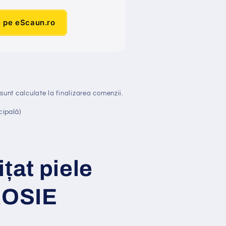
e pe eScaun.ro
sunt calculate la finalizarea comenzii.
cipală)
i
ț
at
piele
ROSIE