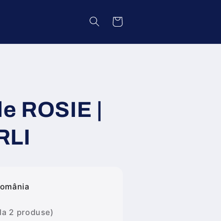
Coș
le ROSIE |
RLI
România
 la 2 produse)