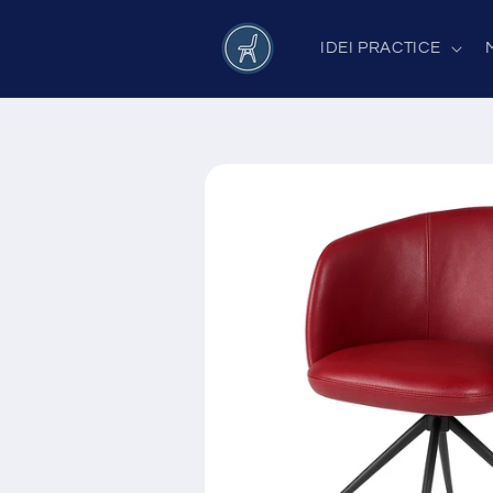
Salt la
conținut
IDEI PRACTICE
Salt la
informațiile
despre
produs