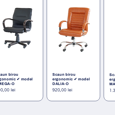
aun birou
Scaun birou
Sc
gonomic ✔ model
ergonomic ✔ model
er
MEGA-O
DALIA-O
MA
eț
0,00 lei
Preț
920,00 lei
Pr
1.
ișnuit
obișnuit
ob