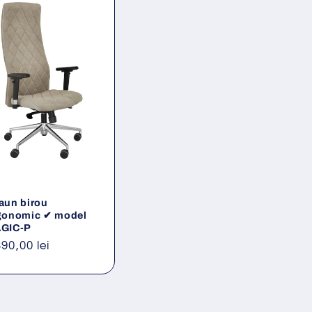
aun birou
gonomic ✔ model
GIC-P
eț
390,00 lei
ișnuit