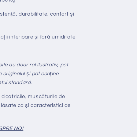
130 kg
stență, durabilitate, confort și
ții interioare și fară umiditate
te au doar rol ilustrativ, pot
e originalul și pot conține
etul standard.
 cicatricile, mușcăturile de
 lăsate ca și caracteristici de
SPRE NOI