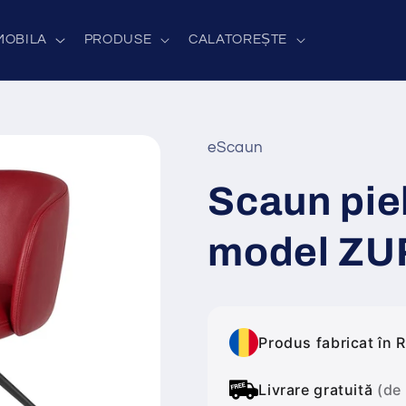
MOBILA
PRODUSE
CALATOREȘTE
eScaun
Scaun pie
model ZU
Produs fabricat în 
Livrare gratuită
(de