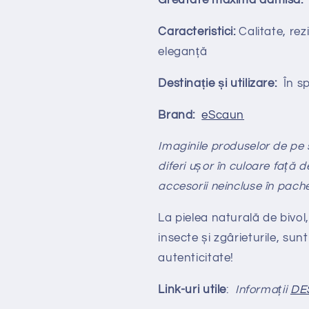
Greutate maximă admisă:
Caracteristici:
Calitate, rezi
eleganță
Destinație și utilizare:
În spa
Brand:
eScaun
Imaginile produselor de pe si
diferi ușor în culoare față d
accesorii neincluse în pach
La pielea naturală de bivol,
insecte și zgârieturile, sunt
autenticitate!
Link-uri utile
:
Informații
DE