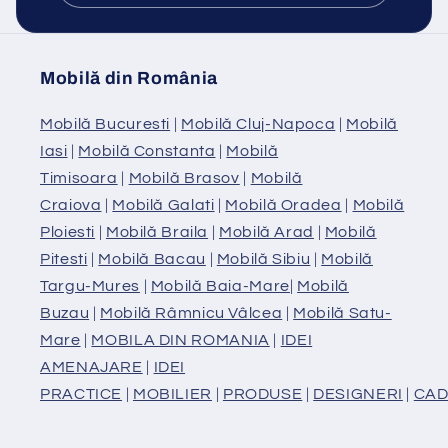
Mobilă din România
Mobilă Bucuresti
|
Mobilă Cluj-Napoca
|
Mobilă
Iasi
|
Mobilă Constanta
|
Mobilă
Timisoara
|
Mobilă Brasov
|
Mobilă
Craiova
|
Mobilă Galati
|
Mobilă Oradea
|
Mobilă
Ploiesti
|
Mobilă Braila
|
Mobilă Arad
|
Mobilă
Pitesti
|
Mobilă Bacau
|
Mobilă Sibiu
|
Mobilă
Targu-Mures
|
Mobilă Baia-Mare
|
Mobilă
Buzau
|
Mobilă Râmnicu Vâlcea
|
Mobilă Satu-
Mare
|
MOBILA DIN ROMANIA
|
IDEI
AMENAJARE
|
IDEI
PRACTICE
|
MOBILIER
|
PRODUSE
|
DESIGNERI
|
CAD