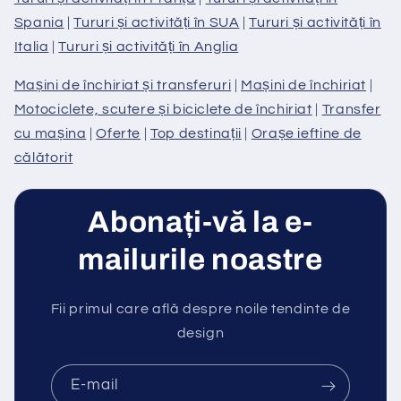
Spania
|
Tururi și activități în SUA
|
Tururi și activități în
Italia
|
Tururi și activități în Anglia
Mașini de închiriat și transferuri
|
Mașini de închiriat
|
Motociclete, scutere și biciclete de închiriat
|
Transfer
cu mașina
|
Oferte
|
Top destinații
|
Orașe ieftine de
călătorit
Abonați-vă la e-
mailurile noastre
Fii primul care află despre noile tendinte de
design
E-mail