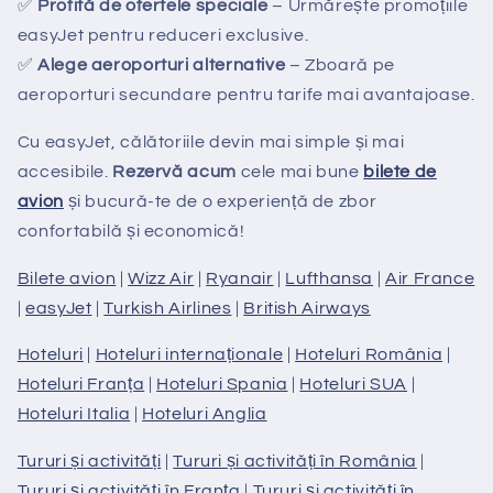
✅
Profită de ofertele speciale
– Urmărește promoțiile
easyJet pentru reduceri exclusive.
✅
Alege aeroporturi alternative
– Zboară pe
aeroporturi secundare pentru tarife mai avantajoase.
Cu easyJet, călătoriile devin mai simple și mai
accesibile.
Rezervă acum
cele mai bune
bilete de
avion
și bucură-te de o experiență de zbor
confortabilă și economică!
Bilete avion
|
Wizz Air
|
Ryanair
|
Lufthansa
|
Air France
|
easyJet
|
Turkish Airlines
|
British Airways
Hoteluri
|
Hoteluri internaționale
|
Hoteluri România
|
Hoteluri Franța
|
Hoteluri Spania
|
Hoteluri SUA
|
Hoteluri Italia
|
Hoteluri Anglia
Tururi și activități
|
Tururi și activități în România
|
Tururi și activități în Franța
|
Tururi și activități în