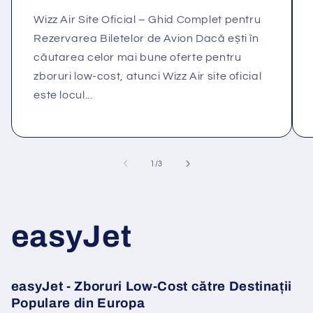
Wizz Air Site Oficial – Ghid Complet pentru
Rezervarea Biletelor de Avion Dacă ești în
căutarea celor mai bune oferte pentru
zboruri low-cost, atunci Wizz Air site oficial
este locul...
din
1
/
3
easyJet
easyJet - Zboruri Low-Cost către Destinații
Populare din Europa