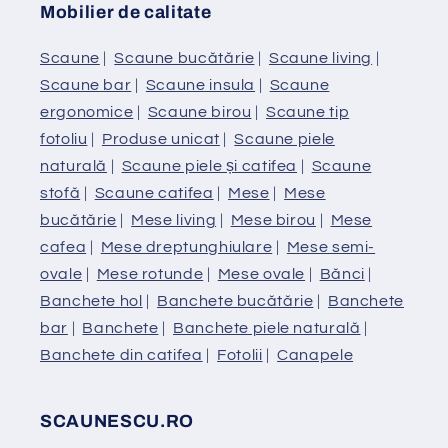
Mobilier de calitate
Scaune
|
Scaune bucătărie
|
Scaune living
|
Scaune bar
|
Scaune insula
|
Scaune
ergonomice
|
Scaune birou
|
Scaune tip
fotoliu
|
Produse unicat
|
Scaune piele
naturală
|
Scaune piele și catifea
|
Scaune
stofă
|
Scaune catifea
|
Mese
|
Mese
bucătărie
|
Mese living
|
Mese birou
|
Mese
cafea
|
Mese dreptunghiulare
|
Mese semi-
ovale
|
Mese rotunde
|
Mese ovale
|
Bănci
|
Banchete hol
|
Banchete bucătărie
|
Banchete
bar
|
Banchete
|
Banchete piele naturală
|
Banchete din catifea
|
Fotolii
|
Canapele
SCAUNESCU.RO