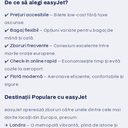
De ce să alegi easyJet?
✔️
Prețuri accesibile
– Bilete low-cost fără taxe
ascunse.
✔️
Bagaj flexibil
– Opțiuni variate pentru bagaj de
mână și cală.
✔️
Zboruri frecvente
– Conexiuni excelente între
marile orașe europene.
✔️
Check-in online rapid
– Economisește timp și evită
cozile la aeroport.
✔️
Flotă modernă
– Aeronave eficiente, confortabile și
sigure.
Destinații Populare cu easyJet
easyJet operează zboruri către unele dintre cele mai
dorite locații din Europa, precum:
✈️
Londra
– O metropolă vibrantă, plină de istorie și