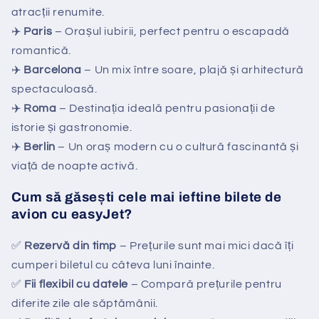
atracții renumite.
✈️
Paris
– Orașul iubirii, perfect pentru o escapadă
romantică.
✈️
Barcelona
– Un mix între soare, plajă și arhitectură
spectaculoasă.
✈️
Roma
– Destinația ideală pentru pasionații de
istorie și gastronomie.
✈️
Berlin
– Un oraș modern cu o cultură fascinantă și
viață de noapte activă.
Cum să găsești cele mai ieftine bilete de
avion cu easyJet?
✅
Rezervă din timp
– Prețurile sunt mai mici dacă îți
cumperi biletul cu câteva luni înainte.
✅
Fii flexibil cu datele
– Compară prețurile pentru
diferite zile ale săptămânii.