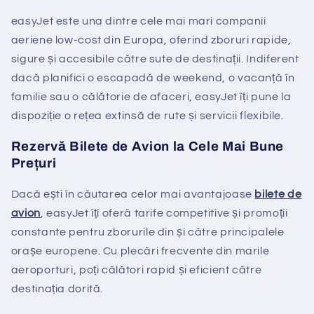
easyJet este una dintre cele mai mari companii
aeriene low-cost din Europa, oferind zboruri rapide,
sigure și accesibile către sute de destinații. Indiferent
dacă planifici o escapadă de weekend, o vacanță în
familie sau o călătorie de afaceri, easyJet îți pune la
dispoziție o rețea extinsă de rute și servicii flexibile.
Rezervă Bilete de Avion la Cele Mai Bune
Prețuri
Dacă ești în căutarea celor mai avantajoase
bilete de
avion
, easyJet îți oferă tarife competitive și promoții
constante pentru zborurile din și către principalele
orașe europene. Cu plecări frecvente din marile
aeroporturi, poți călători rapid și eficient către
destinația dorită.