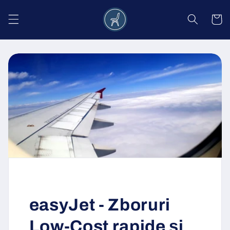
Salt la
conținut
Coș
easyJet - Zboruri
Low-Cost rapide și