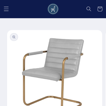
Salt la
conținut
Coș
Salt la
informațiile
despre
produs