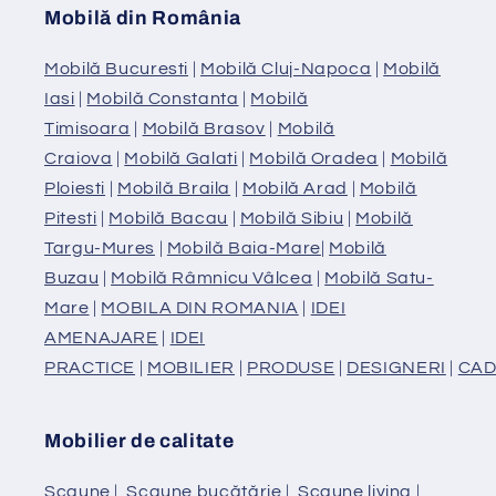
Mobilă din România
Mobilă Bucuresti
|
Mobilă Cluj-Napoca
|
Mobilă
Iasi
|
Mobilă Constanta
|
Mobilă
Timisoara
|
Mobilă Brasov
|
Mobilă
Craiova
|
Mobilă Galati
|
Mobilă Oradea
|
Mobilă
Ploiesti
|
Mobilă Braila
|
Mobilă Arad
|
Mobilă
Pitesti
|
Mobilă Bacau
|
Mobilă Sibiu
|
Mobilă
Targu-Mures
|
Mobilă Baia-Mare
|
Mobilă
Buzau
|
Mobilă Râmnicu Vâlcea
|
Mobilă Satu-
Mare
|
MOBILA DIN ROMANIA
|
IDEI
AMENAJARE
|
IDEI
PRACTICE
|
MOBILIER
|
PRODUSE
|
DESIGNERI
|
CAD
Mobilier de calitate
Scaune
|
Scaune bucătărie
|
Scaune living
|