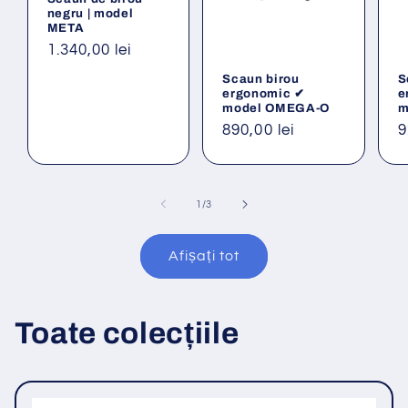
negru | model
META
Preț
1.340,00 lei
obișnuit
Scaun birou
S
ergonomic ✔
e
model OMEGA-O
m
Preț
890,00 lei
P
9
obișnuit
o
din
1
/
3
Afișați tot
Toate colecțiile