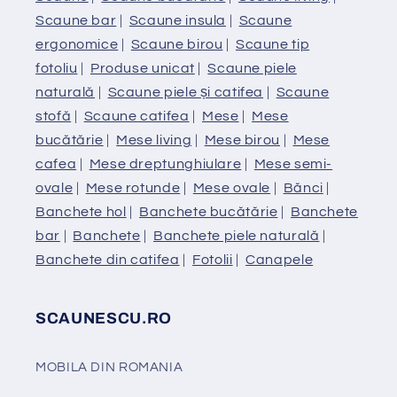
Scaune bar
|
Scaune insula
|
Scaune
ergonomice
|
Scaune birou
|
Scaune tip
fotoliu
|
Produse unicat
|
Scaune piele
naturală
|
Scaune piele și catifea
|
Scaune
stofă
|
Scaune catifea
|
Mese
|
Mese
bucătărie
|
Mese living
|
Mese birou
|
Mese
cafea
|
Mese dreptunghiulare
|
Mese semi-
ovale
|
Mese rotunde
|
Mese ovale
|
Bănci
|
Banchete hol
|
Banchete bucătărie
|
Banchete
bar
|
Banchete
|
Banchete piele naturală
|
Banchete din catifea
|
Fotolii
|
Canapele
SCAUNESCU.RO
MOBILA DIN ROMANIA