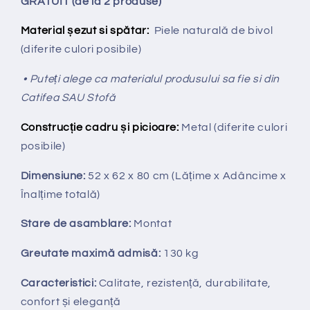
GRATUIT (de la 2 produse)
Material șezut si spătar:
Piele naturală de bivol
(diferite culori posibile)
• Puteți alege ca materialul produsului sa fie si din
Catifea SAU Stofă
Construcție cadru și picioare:
Metal (diferite culori
posibile)
Dimensiune:
52 x 62 x 80 cm
(Lățime x Adâncime x
Înalțime totală
)
Stare de asamblare:
Montat
Greutate maximă admisă:
130 kg
Caracteristici:
Calitate, rezistență, durabilitate,
confort și eleganță