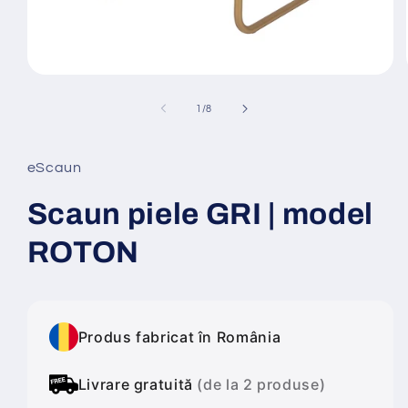
Deschide
conținutul
media
din
1
/
8
1
într-
o
fereastră
eScaun
modală
Scaun piele GRI | model
ROTON
Produs fabricat în România
Livrare gratuită
(de la 2 produse)