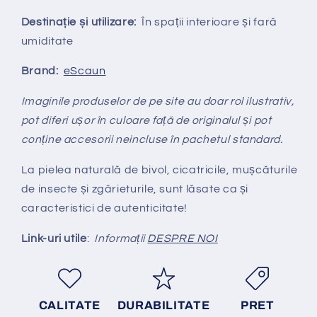
Destinație și utilizare:
În spații interioare și fară
umiditate
Brand:
eScaun
Imaginile produselor de pe site au doar rol ilustrativ,
pot diferi ușor în culoare față de originalul și pot
conține accesorii neincluse în pachetul standard.
La pielea naturală de bivol, cicatricile, mușcăturile
de insecte și zgârieturile, sunt lăsate ca și
caracteristici de autenticitate!
Link-uri utile
:
Informații
DESPRE NOI
CALITATE
DURABILITATE
PRET