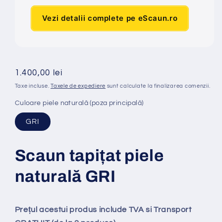
Vezi detalii complete pe eScaun.ro
Preț
1.400,00 lei
obișnuit
Taxe incluse.
Taxele de expediere
sunt calculate la finalizarea comenzii.
Culoare piele naturală (poza principală)
GRI
Scaun tapi
ț
at
piele
naturală GRI
Prețul acestui produs include TVA si Transport