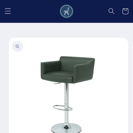
Salt la
conținut
Coș
Salt la
informațiile
despre
produs