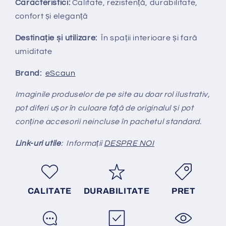
Caracteristici:
Calitate, rezistență, durabilitate,
confort și eleganță
Destinație și utilizare:
În spații interioare și fară
umiditate
Brand:
eScaun
Imaginile produselor de pe site au doar rol ilustrativ,
pot diferi ușor în culoare față de originalul și pot
conține accesorii neincluse în pachetul standard.
Link-uri utile
: Informații
DESPRE NOI
CALITATE
DURABILITATE
PRET