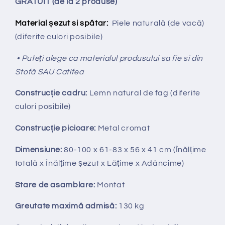
GRATUIT (de la 2 produse)
Material șezut si spătar:
Piele naturală (de vacă)
(diferite culori posibile)
• Puteți alege ca materialul produsului sa fie si din
Stofă SAU Catifea
Construcție cadru:
Lemn natural de fag (diferite
culori posibile)
Construcție picioare:
Metal cromat
Dimensiune:
80-100 x 61-83 x 56 x 41 cm (Înălțime
totală x Înălțime
ș
ezut x Lățime x Adâncime)
Stare de asamblare:
Montat
Greutate maximă admisă:
130 kg