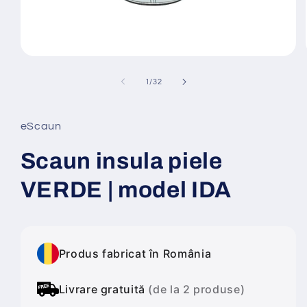
Deschide
conținutul
media
din
1
/
32
1
într-
o
fereastră
eScaun
modală
Scaun insula piele
VERDE | model IDA
Produs fabricat în România
Livrare gratuită
(de la 2 produse)