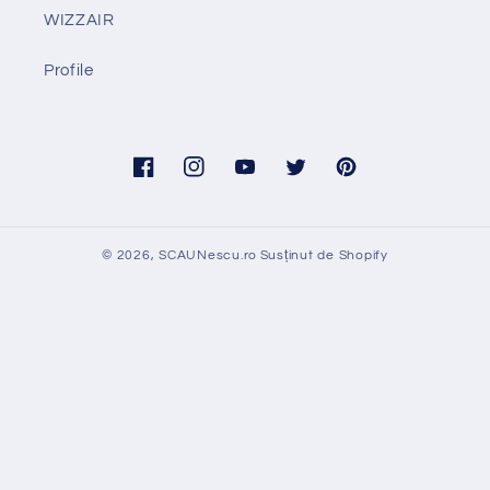
WIZZAIR
Profile
Facebook
Instagram
YouTube
Twitter
Pinterest
© 2026,
SCAUNescu.ro
Susținut de Shopify