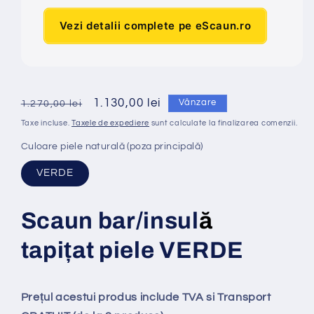
Vezi detalii complete pe eScaun.ro
Preț
Preț
1.130,00 lei
Vânzare
1.270,00 lei
obișnuit
redus
Taxe incluse.
Taxele de expediere
sunt calculate la finalizarea comenzii.
Culoare piele naturală (poza principală)
VERDE
Scaun bar/insul
ă
tapi
ț
at
piele VERDE
Prețul acestui produs include TVA si Transport