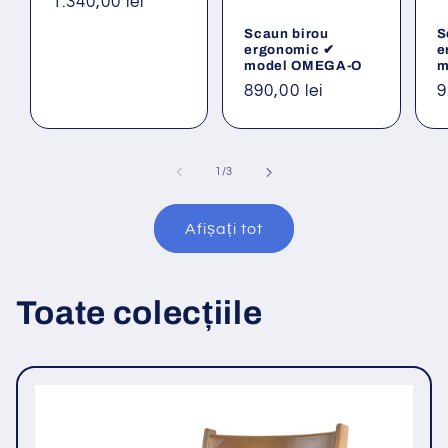
Preț
1.340,00 lei
obișnuit
Scaun birou
S
ergonomic ✔
e
model OMEGA-O
m
Preț
890,00 lei
P
9
obișnuit
o
din
1
/
3
Afișați tot
Toate colecțiile