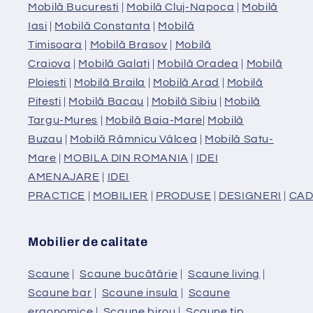
Mobilă Bucuresti
|
Mobilă Cluj-Napoca
|
Mobilă
Iasi
|
Mobilă Constanta
|
Mobilă
Timisoara
|
Mobilă Brasov
|
Mobilă
Craiova
|
Mobilă Galati
|
Mobilă Oradea
|
Mobilă
Ploiesti
|
Mobilă Braila
|
Mobilă Arad
|
Mobilă
Pitesti
|
Mobilă Bacau
|
Mobilă Sibiu
|
Mobilă
Targu-Mures
|
Mobilă Baia-Mare
|
Mobilă
Buzau
|
Mobilă Râmnicu Vâlcea
|
Mobilă Satu-
Mare
|
MOBILA DIN ROMANIA
|
IDEI
AMENAJARE
|
IDEI
PRACTICE
|
MOBILIER
|
PRODUSE
|
DESIGNERI
|
CAD
Mobilier de calitate
Scaune
|
Scaune bucătărie
|
Scaune living
|
Scaune bar
|
Scaune insula
|
Scaune
ergonomice
|
Scaune birou
|
Scaune tip