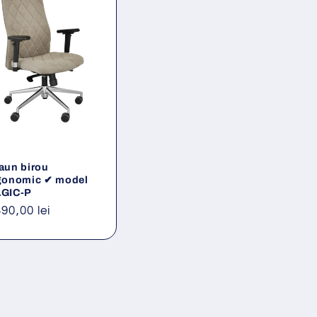
aun birou
gonomic ✔ model
GIC-P
eț
390,00 lei
ișnuit