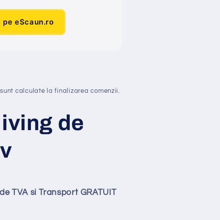
e pe eScaun.ro
sunt calculate la finalizarea comenzii.
iving de
iv
lude TVA si Transport GRATUIT