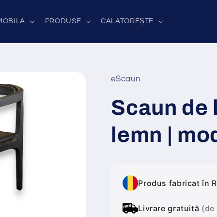
MOBILA
PRODUSE
CALATOREȘTE
eScaun
Scaun de l
lemn | mo
Produs fabricat în 
Livrare gratuită
(de