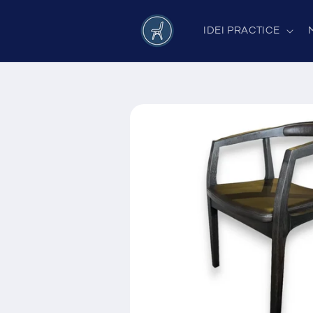
Salt la
conținut
IDEI PRACTICE
Salt la
informațiile
despre
produs