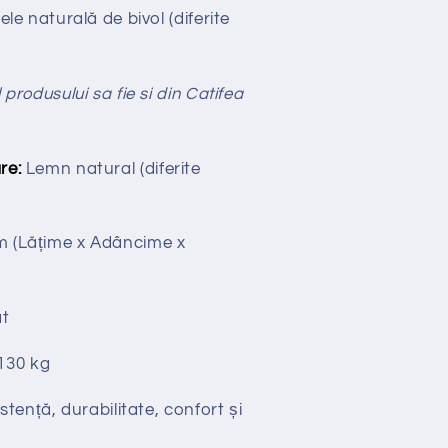
iele naturală de bivol (diferite
 produsului sa fie si din Catifea
re:
Lemn natural (diferite
cm
(Lățime x Adâncime x
t
130 kg
stență, durabilitate, confort și