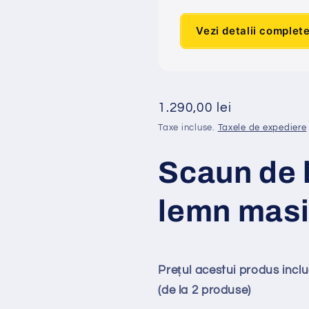
Vezi detalii complet
Preț
1.290,00 lei
obișnuit
Taxe incluse.
Taxele de expediere
Scaun de l
lemn mas
Prețul acestui produs inc
(de la 2 produse)