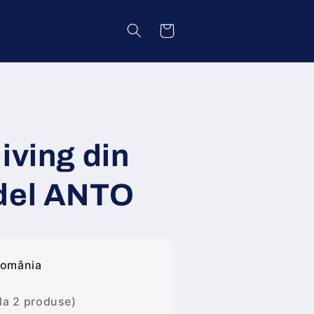
Coș
iving din
del ANTO
România
 la 2 produse)