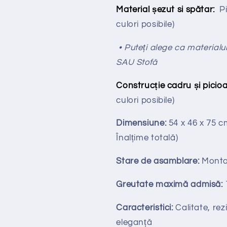
Material șezut si spătar:
P
culori posibile)
• Puteți alege ca materialul
SAU Stofă
Construcție cadru și picioa
culori posibile)
Dimensiune:
54 x 46 x 75 
Înalțime totală
)
Stare de asamblare:
Monta
Greutate maximă admisă:
Caracteristici:
Calitate, rezi
eleganță