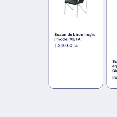
Scaun de birou negru
| model META
Preț
1.340,00 lei
obișnuit
Sc
er
O
Pr
89
ob