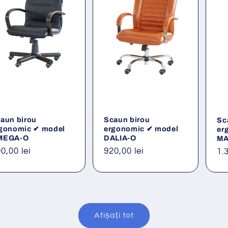
aun birou
Scaun birou
Sc
gonomic ✔ model
ergonomic ✔ model
er
MEGA-O
DALIA-O
MA
eț
0,00 lei
Preț
920,00 lei
Pr
1.
ișnuit
obișnuit
ob
Afișați tot