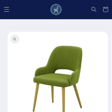
Salt la
conținut
Coș
Salt la
informațiile
despre
produs