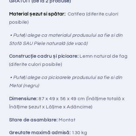
GRATUIT (de la 2 produse)
Material șezut si spătar:
Catifea
(diferite culori
posibile)
• Puteți alege ca materialul produsului sa fie si din
Stofă SAU Piele naturală (de vacă)
Construcție cadru și picioare:
Lemn natural de fag
(diferite culori posibile)
• Puteți alege ca picioarele produsului sa fie si din
Metal (negru)
Dimensiune:
87 x 49 x 56 x 49 cm (Înălțime totală x
Înălțime
ș
ezut x Lățime x Adâncime)
Stare de asamblare:
Montat
Greutate maximă admisă:
130 kg