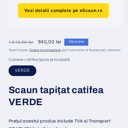
Vezi detalii complete pe eScaun.ro
Preț
Preț
940,00 lei
Vânzare
1.010,00 lei
obișnuit
redus
Taxe incluse.
Taxele de expediere
sunt calculate la finalizarea comenzii.
Culoare catifea (poza principală)
VERDE
Scaun tapi
ț
at catifea
VERDE
Prețul acestui produs include TVA si Transport