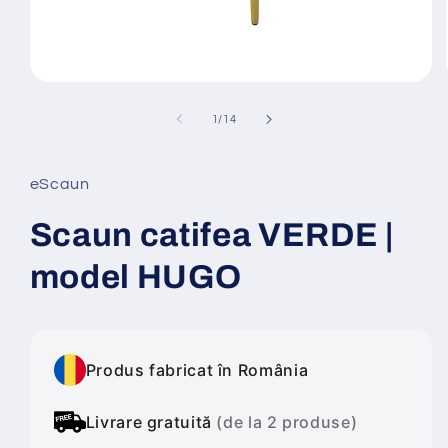
Deschide
conținutul
media
din
1
/
14
1
într-
o
fereastră
eScaun
modală
Scaun catifea VERDE |
model HUGO
Produs fabricat în România
Livrare gratuită
(de la 2 produse)