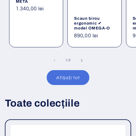
META
Preț
1.340,00 lei
obișnuit
Scaun birou
S
ergonomic ✔
e
model OMEGA-O
m
Preț
890,00 lei
P
9
obișnuit
o
din
1
/
3
Afișați tot
Toate colecțiile