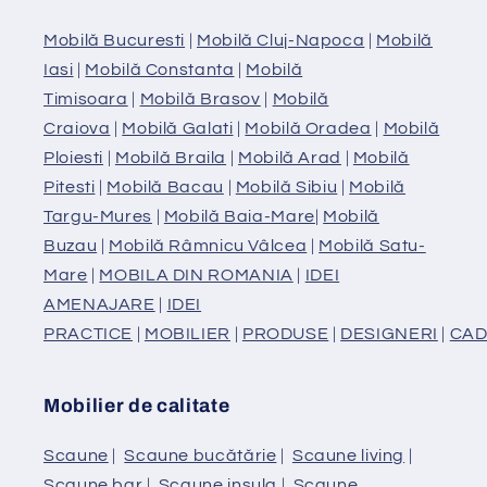
Mobilă Bucuresti
|
Mobilă Cluj-Napoca
|
Mobilă
Iasi
|
Mobilă Constanta
|
Mobilă
Timisoara
|
Mobilă Brasov
|
Mobilă
Craiova
|
Mobilă Galati
|
Mobilă Oradea
|
Mobilă
Ploiesti
|
Mobilă Braila
|
Mobilă Arad
|
Mobilă
Pitesti
|
Mobilă Bacau
|
Mobilă Sibiu
|
Mobilă
Targu-Mures
|
Mobilă Baia-Mare
|
Mobilă
Buzau
|
Mobilă Râmnicu Vâlcea
|
Mobilă Satu-
Mare
|
MOBILA DIN ROMANIA
|
IDEI
AMENAJARE
|
IDEI
PRACTICE
|
MOBILIER
|
PRODUSE
|
DESIGNERI
|
CAD
Mobilier de calitate
Scaune
|
Scaune bucătărie
|
Scaune living
|
Scaune bar
|
Scaune insula
|
Scaune