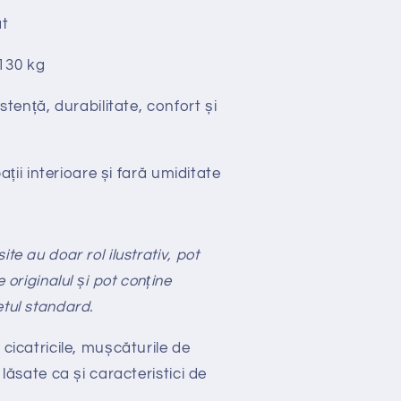
t
130 kg
stență, durabilitate, confort și
ții interioare și fară umiditate
te au doar rol ilustrativ, pot
e originalul și pot conține
etul standard.
 cicatricile, mușcăturile de
 lăsate ca și caracteristici de