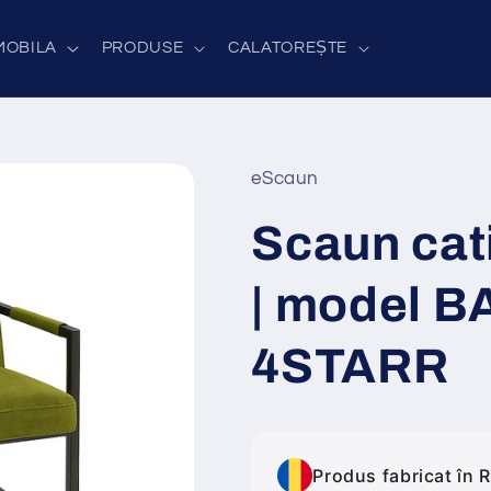
MOBILA
PRODUSE
CALATOREȘTE
eScaun
Scaun ca
| model 
4STARR
Produs fabricat în 