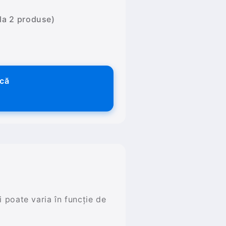
 la 2 produse)
ică
și poate varia în funcție de