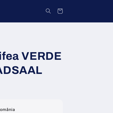
Coș
tifea VERDE
BADSAAL
România