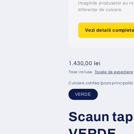
Imaginile produselor au rol 
diferențe de culoare.
Vezi detalii complet
Preț
1.430,00 lei
obișnuit
Taxe incluse.
Taxele de expediere
Culoare catifea (poza principală)
VERDE
Scaun tap
VERDE