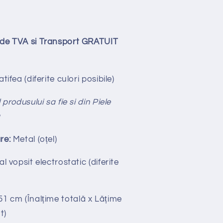
lude TVA si Transport GRATUIT
tifea (diferite culori posibile)
produsului sa fie si din Piele
ă
re:
Metal (oțel)
l vopsit electrostatic (diferite
 51
cm
(Înalțime totală x
Lățime
t)