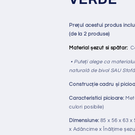
Prețul acestui produs inc
(de la 2 produse)
Material șezut si spătar:
Ca
• Puteți alege ca materialul 
naturală de bivol SAU Stof
Construcție cadru și picioa
Caracteristici picioare:
Meta
culori posibile)
Dimensiune:
85 x 56 x 63 x
x Adâncime x Înălțime șezu