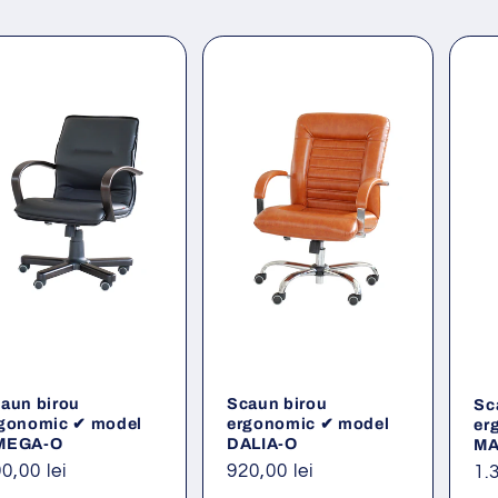
aun birou
Scaun birou
Sc
gonomic ✔ model
ergonomic ✔ model
er
MEGA-O
DALIA-O
MA
eț
0,00 lei
Preț
920,00 lei
Pr
1.
ișnuit
obișnuit