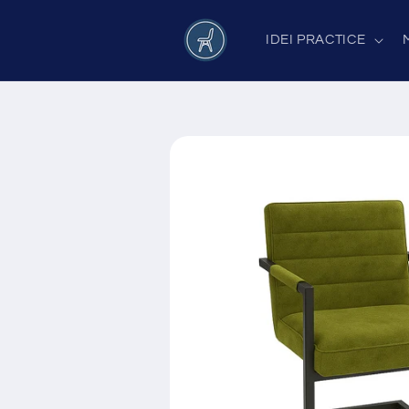
Salt la
conținut
IDEI PRACTICE
Salt la
informațiile
despre
produs