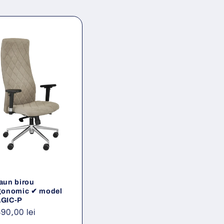
aun birou
gonomic ✔ model
GIC-P
eț
390,00 lei