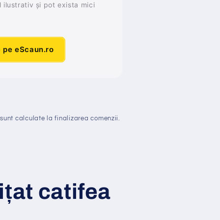
ilustrativ și pot exista mici
e pe eScaun.ro
sunt calculate la finalizarea comenzii.
i
ț
at
catifea