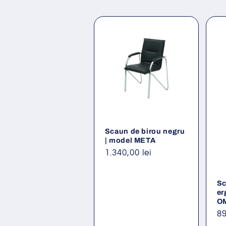
Scaun de birou negru
| model META
Preț
1.340,00 lei
obișnuit
Sc
er
O
Pr
89
ob