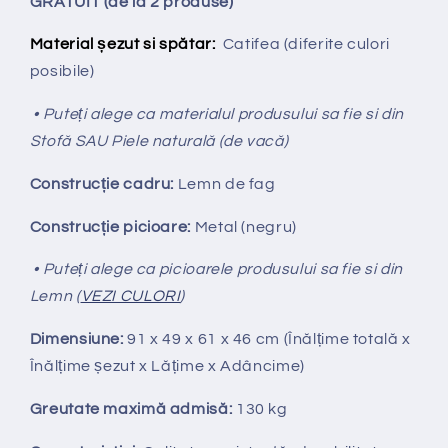
GRATUIT (de la 2 produse)
Material șezut si spătar:
Catifea
(diferite culori
posibile)
• Puteți alege ca materialul produsului sa fie si din
Stofă SAU Piele naturală (de vacă)
Construcție cadru:
Lemn de fag
Construcție picioare:
Metal (negru)
• Puteți alege ca picioarele produsului sa fie si din
Lemn (
VEZI CULORI
)
Dimensiune:
91 x 49 x 61 x 46 cm (Înălțime totală x
Înălțime
ș
ezut x Lățime x Adâncime)
Greutate maximă admisă:
130 kg