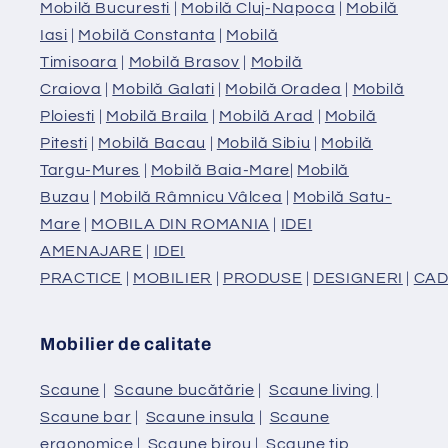
Mobilă Bucuresti
|
Mobilă Cluj-Napoca
|
Mobilă
Iasi
|
Mobilă Constanta
|
Mobilă
Timisoara
|
Mobilă Brasov
|
Mobilă
Craiova
|
Mobilă Galati
|
Mobilă Oradea
|
Mobilă
Ploiesti
|
Mobilă Braila
|
Mobilă Arad
|
Mobilă
Pitesti
|
Mobilă Bacau
|
Mobilă Sibiu
|
Mobilă
Targu-Mures
|
Mobilă Baia-Mare
|
Mobilă
Buzau
|
Mobilă Râmnicu Vâlcea
|
Mobilă Satu-
Mare
|
MOBILA DIN ROMANIA
|
IDEI
AMENAJARE
|
IDEI
PRACTICE
|
MOBILIER
|
PRODUSE
|
DESIGNERI
|
CAD
Mobilier de calitate
Scaune
|
Scaune bucătărie
|
Scaune living
|
Scaune bar
|
Scaune insula
|
Scaune
ergonomice
|
Scaune birou
|
Scaune tip