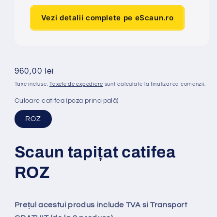
Vezi detalii complete pe eScaun.ro
Preț
960,00 lei
obișnuit
Taxe incluse.
Taxele de expediere
sunt calculate la finalizarea comenzii.
Culoare catifea (poza principală)
ROZ
Scaun tapi
ț
at catifea
ROZ
Prețul acestui produs include TVA si Transport