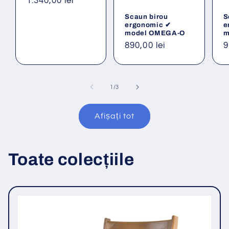
Preț
1.340,00 lei
obișnuit
Scaun birou
S
ergonomic ✔
e
model OMEGA-O
m
Preț
890,00 lei
P
9
obișnuit
o
din
1
/
3
Afișați tot
Toate colecțiile