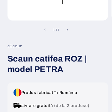
Deschide
conținutul
media
din
1
/
14
1
într-
o
fereastră
eScaun
modală
Scaun catifea ROZ |
model PETRA
Produs fabricat în România
Livrare gratuită
(de la 2 produse)