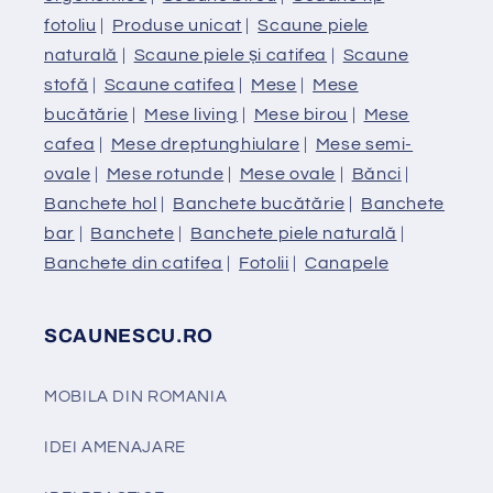
fotoliu
|
Produse unicat
|
Scaune piele
naturală
|
Scaune piele și catifea
|
Scaune
stofă
|
Scaune catifea
|
Mese
|
Mese
bucătărie
|
Mese living
|
Mese birou
|
Mese
cafea
|
Mese dreptunghiulare
|
Mese semi-
ovale
|
Mese rotunde
|
Mese ovale
|
Bănci
|
Banchete hol
|
Banchete bucătărie
|
Banchete
bar
|
Banchete
|
Banchete piele naturală
|
Banchete din catifea
|
Fotolii
|
Canapele
SCAUNESCU.RO
MOBILA DIN ROMANIA
IDEI AMENAJARE