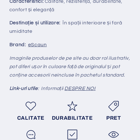
Caracteristici:
Calitate, rezistență, durabilitate,
confort și eleganță
Destinație și utilizare:
În spații interioare și fară
umiditate
Brand:
eScaun
Imaginile produselor de pe site au doar rol ilustrativ,
pot diferi ușor în culoare față de originalul și pot
conține accesorii neincluse în pachetul standard.
Link-uri utile
: Informații
DESPRE NOI
CALITATE
DURABILITATE
PRET