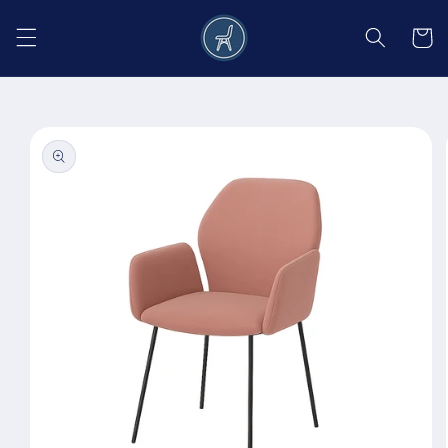
Salt la
conținut
Coș
Salt la
informațiile
despre
produs