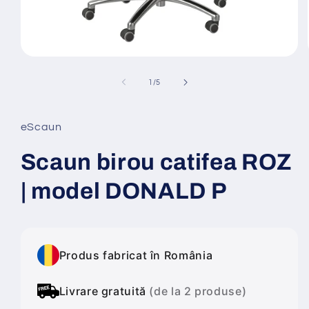
Deschide
conținutul
media
din
1
/
5
1
într-
o
fereastră
eScaun
modală
Scaun birou catifea ROZ
| model DONALD P
Produs fabricat în România
Livrare gratuită
(de la 2 produse)