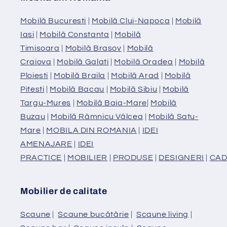
Mobilă Bucuresti
|
Mobilă Cluj-Napoca
|
Mobilă
Iasi
|
Mobilă Constanta
|
Mobilă
Timisoara
|
Mobilă Brasov
|
Mobilă
Craiova
|
Mobilă Galati
|
Mobilă Oradea
|
Mobilă
Ploiesti
|
Mobilă Braila
|
Mobilă Arad
|
Mobilă
Pitesti
|
Mobilă Bacau
|
Mobilă Sibiu
|
Mobilă
Targu-Mures
|
Mobilă Baia-Mare
|
Mobilă
Buzau
|
Mobilă Râmnicu Vâlcea
|
Mobilă Satu-
Mare
|
MOBILA DIN ROMANIA
|
IDEI
AMENAJARE
|
IDEI
PRACTICE
|
MOBILIER
|
PRODUSE
|
DESIGNERI
|
CAD
Mobilier de calitate
Scaune
|
Scaune bucătărie
|
Scaune living
|