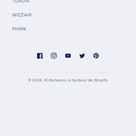
TURURI
WIZZAIR
Profile
Facebook
Instagram
YouTube
Twitter
Pinterest
© 2026,
SCAUNescu.ro
Susținut de Shopify