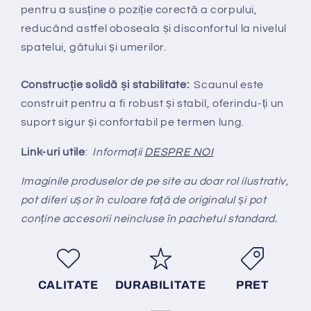
pentru a susține o poziție corectă a corpului,
reducând astfel oboseala și disconfortul la nivelul
spatelui, gâtului și umerilor.
Construcție solidă și stabilitate:
Scaunul este
construit pentru a fi robust și stabil, oferindu-ți un
suport sigur și confortabil pe termen lung.
Link-uri utile
:
Informații
DESPRE NOI
Imaginile produselor de pe site au doar rol ilustrativ,
pot diferi ușor în culoare față de originalul și pot
conține accesorii neincluse în pachetul standard.
CALITATE
DURABILITATE
PRET