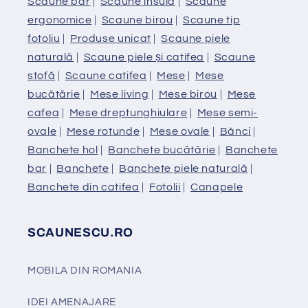
Scaune bar
|
Scaune insula
|
Scaune
ergonomice
|
Scaune birou
|
Scaune tip
fotoliu
|
Produse unicat
|
Scaune piele
naturală
|
Scaune piele și catifea
|
Scaune
stofă
|
Scaune catifea
|
Mese
|
Mese
bucătărie
|
Mese living
|
Mese birou
|
Mese
cafea
|
Mese dreptunghiulare
|
Mese semi-
ovale
|
Mese rotunde
|
Mese ovale
|
Bănci
|
Banchete hol
|
Banchete bucătărie
|
Banchete
bar
|
Banchete
|
Banchete piele naturală
|
Banchete din catifea
|
Fotolii
|
Canapele
SCAUNESCU.RO
MOBILA DIN ROMANIA
IDEI AMENAJARE