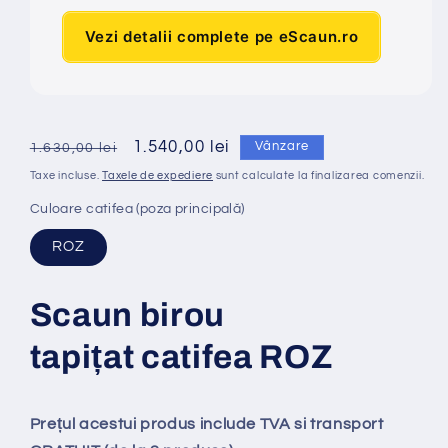
Vezi detalii complete pe eScaun.ro
Preț
Preț
1.540,00 lei
Vânzare
1.630,00 lei
obișnuit
redus
Taxe incluse.
Taxele de expediere
sunt calculate la finalizarea comenzii.
Culoare catifea (poza principală)
ROZ
Scaun birou
tapi
ț
at
catifea ROZ
Prețul acestui produs include TVA si transport