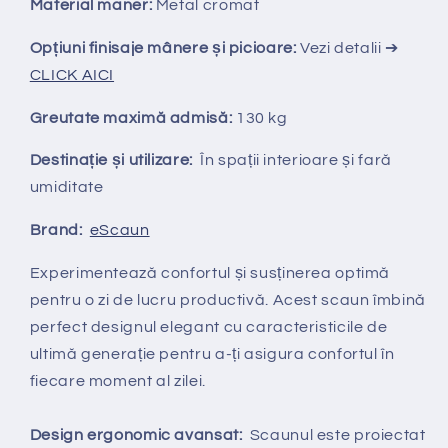
Material maner:
Metal cromat
Opțiuni finisaje mânere și picioare:
Vezi detalii ➔
CLICK AICI
Greutate maximă admisă:
130 kg
Destinație și utilizare:
În spații interioare și fară
umiditate
Brand:
eScaun
Experimentează confortul și susținerea optimă
pentru o zi de lucru productivă. Acest scaun îmbină
perfect designul elegant cu caracteristicile de
ultimă generație pentru a-ți asigura confortul în
fiecare moment al zilei.
Design ergonomic avansat:
Scaunul este proiectat