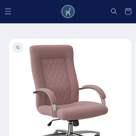
Salt la
conținut
Coș
Salt la
informațiile
despre
produs