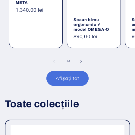
META
Preț
1.340,00 lei
obișnuit
Scaun birou
S
ergonomic ✔
e
model OMEGA-O
m
Preț
890,00 lei
P
9
obișnuit
o
din
1
/
3
Afișați tot
Toate colecțiile