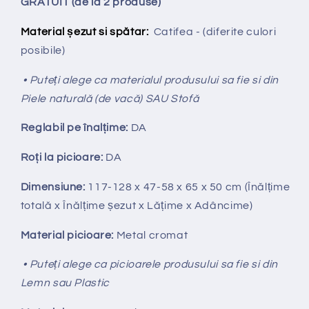
GRATUIT (de la 2 produse)
Material șezut si spătar:
Catifea - (diferite culori
posibile)
• Puteți alege ca materialul produsului sa fie si din
Piele naturală (de vacă) SAU Stofă
Reglabil pe
î
nal
ț
ime:
DA
Ro
ț
i la picioare:
DA
Dimensiune:
117-128
x 47-58 x 65 x 50 cm (Înălțime
totală x Înălțime
ș
ezut x Lățime x Adâncime)
Material picioare:
Metal cromat
• Puteți alege ca picioarele produsului sa fie si din
Lemn sau Plastic