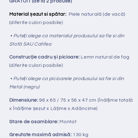
GRATUIT (de la 2 produse)
Material șezut si spătar:
Piele naturală (de vacă)
(diferite culori posibile)
• Puteți alege ca materialul produsului sa fie si din
Stofă SAU Catifea
Construcție cadru și picioare:
Lemn natural de fag
(diferite culori posibile)
• Puteți alege ca picioarele produsului sa fie si din
Metal (negru)
Dimensiune:
96 x 65 / 75 x 56 x 47 cm (Înălțime totală
x Înălțime
ș
ezut x Lățime x Adâncime)
Stare de asamblare:
Montat
Greutate maximă admisă:
130 kg