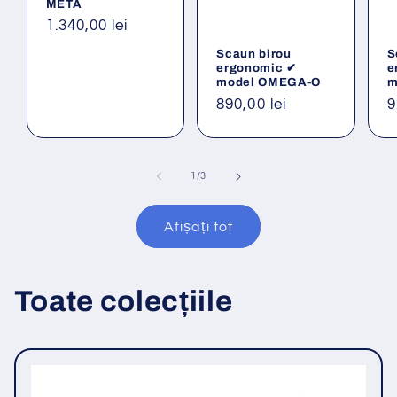
META
Preț
1.340,00 lei
obișnuit
Scaun birou
S
ergonomic ✔
e
model OMEGA-O
m
Preț
890,00 lei
P
9
obișnuit
o
din
1
/
3
Afișați tot
Toate colecțiile