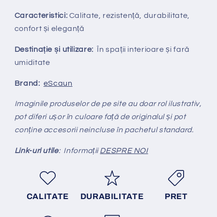
Caracteristici:
Calitate, rezistență, durabilitate,
confort și eleganță
Destinație și utilizare:
În spații interioare și fară
umiditate
Brand:
eScaun
Imaginile produselor de pe site au doar rol ilustrativ,
pot diferi ușor în culoare față de originalul și pot
conține accesorii neincluse în pachetul standard.
Link-uri utile
: Informații
DESPRE NOI
CALITATE
DURABILITATE
PRET