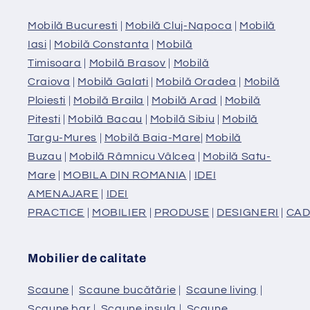
Mobilă Bucuresti
|
Mobilă Cluj-Napoca
|
Mobilă
Iasi
|
Mobilă Constanta
|
Mobilă
Timisoara
|
Mobilă Brasov
|
Mobilă
Craiova
|
Mobilă Galati
|
Mobilă Oradea
|
Mobilă
Ploiesti
|
Mobilă Braila
|
Mobilă Arad
|
Mobilă
Pitesti
|
Mobilă Bacau
|
Mobilă Sibiu
|
Mobilă
Targu-Mures
|
Mobilă Baia-Mare
|
Mobilă
Buzau
|
Mobilă Râmnicu Vâlcea
|
Mobilă Satu-
Mare
|
MOBILA DIN ROMANIA
|
IDEI
AMENAJARE
|
IDEI
PRACTICE
|
MOBILIER
|
PRODUSE
|
DESIGNERI
|
CAD
Mobilier de calitate
Scaune
|
Scaune bucătărie
|
Scaune living
|
Scaune bar
|
Scaune insula
|
Scaune