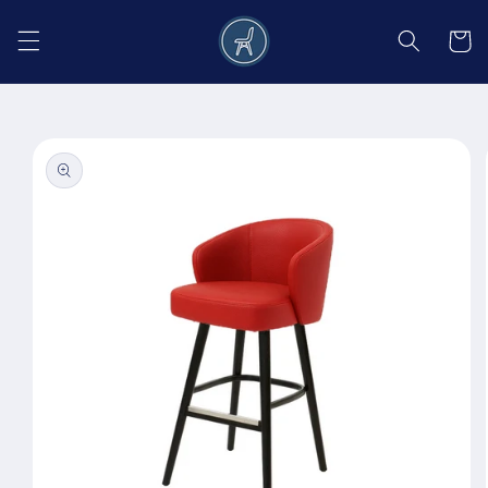
Salt la
conținut
Coș
Salt la
informațiile
despre
produs