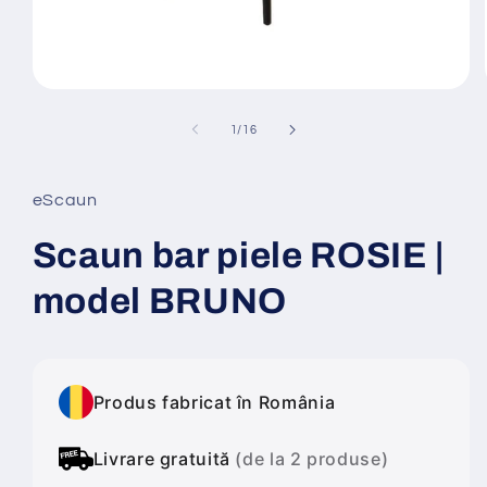
Deschide
conținutul
media
din
1
/
16
1
într-
o
fereastră
eScaun
modală
Scaun bar piele ROSIE |
model BRUNO
Produs fabricat în România
Livrare gratuită
(de la 2 produse)