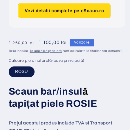
Vezi detalii complete pe eScaun.ro
Preț
Preț
1.100,00 lei
Vânzare
1.260,00 lei
obișnuit
redus
Taxe incluse.
Taxele de expediere
sunt calculate la finalizarea comenzii.
Culoare piele naturală (poza principală)
ROSU
Scaun bar/insul
ă
tapi
ț
at
piele ROSIE
Prețul acestui produs include TVA si Transport