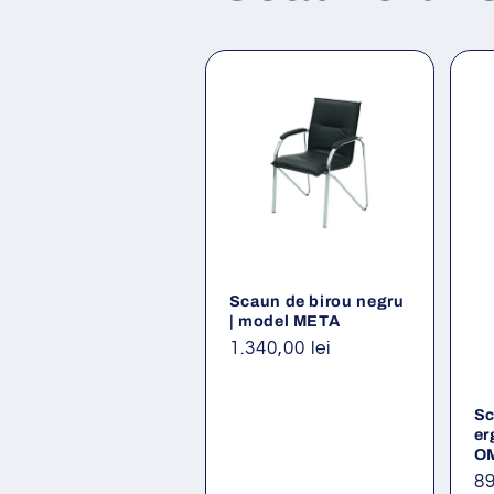
Scaun de birou negru
| model META
Preț
1.340,00 lei
obișnuit
Sc
er
O
Pr
89