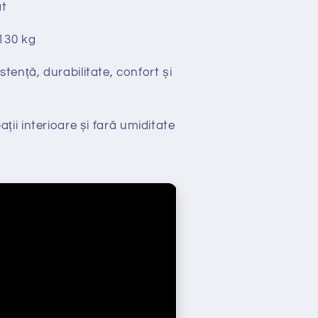
t
130 kg
stență, durabilitate, confort și
ții interioare și fară umiditate