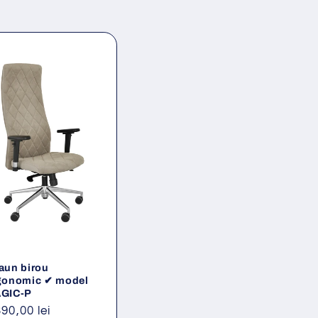
aun birou
gonomic ✔ model
GIC-P
eț
390,00 lei