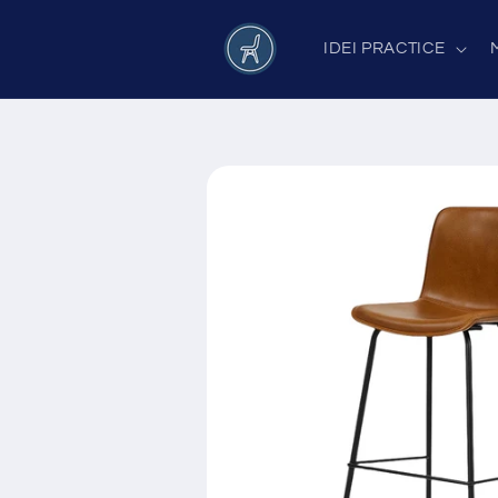
Salt la
conținut
IDEI PRACTICE
Salt la
informațiile
despre
produs