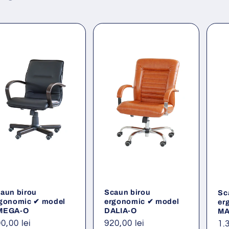
aun birou
Scaun birou
Sc
gonomic ✔ model
ergonomic ✔ model
er
MEGA-O
DALIA-O
MA
eț
0,00 lei
Preț
920,00 lei
Pr
1.