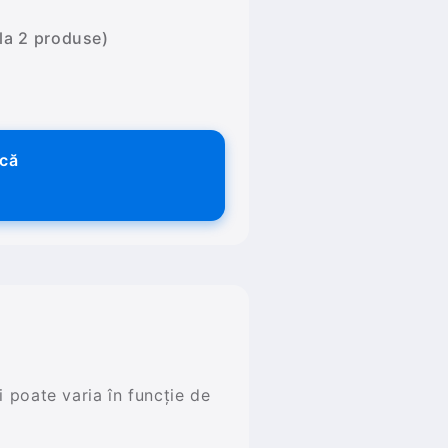
 la 2 produse)
ică
și poate varia în funcție de