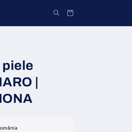
Coș
 piele
MARO |
IMONA
România