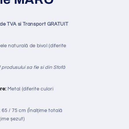
lude TVA si Transport GRATUIT
ele naturală de bivol
(diferite
 produsului sa fie si din Stofă
re:
Metal (diferite culori
x 65 / 75
cm
(Înalțime totală
țime șezut)