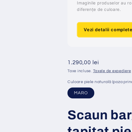
Imaginile produselor au rol 
diferențe de culoare.
Vezi detalii complet
Preț
1.290,00 lei
obișnuit
Taxe incluse.
Taxele de expediere
Culoare piele naturală (poza prin
MARO
Scaun bar
tapi
ț
at
pi