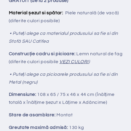
GRATUIT (de la 2 produse)
Material șezut si spătar:
Piele naturală (de vacă)
(diferite culori posibile)
• Puteți alege ca materialul produsului sa fie si din
Stofă SAU Catifea
Construcție cadru si picioare:
Lemn natural de fag
(diferite culori posibile
VEZI CULORI
)
• Puteți alege ca picioarele produsului sa fie si din
Metal (negru)
Dimensiune:
108 x 65 / 75 x 46 x 44 cm (Înălțime
totală x Înălțime
ș
ezut x Lățime x Adâncime)
Stare de asamblare:
Montat
Greutate maximă admisă:
130 kg