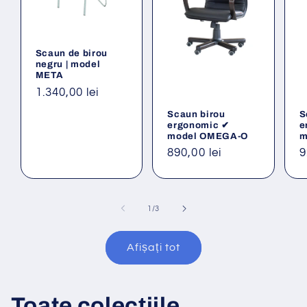
Scaun de birou
negru | model
META
Preț
1.340,00 lei
obișnuit
Scaun birou
S
ergonomic ✔
e
model OMEGA-O
m
Preț
890,00 lei
P
9
obișnuit
o
din
1
/
3
Afișați tot
Toate colecțiile