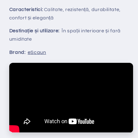
Caracteristici:
Calitate, rezistență, durabilitate,
confort și eleganță
Destinație și utilizare:
În spații interioare și fară
umiditate
Brand:
eScaun