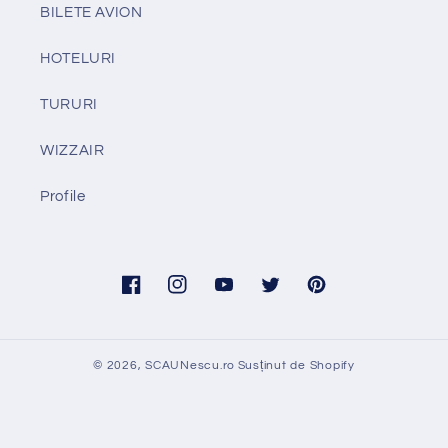
BILETE AVION
HOTELURI
TURURI
WIZZAIR
Profile
Facebook
Instagram
YouTube
Twitter
Pinterest
© 2026,
SCAUNescu.ro
Susținut de Shopify