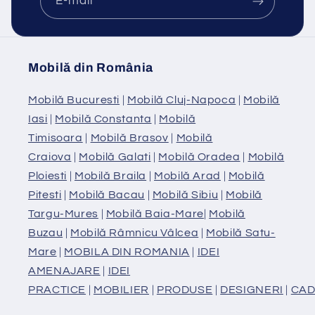
E-mail
Mobilă din România
Mobilă Bucuresti
|
Mobilă Cluj-Napoca
|
Mobilă
Iasi
|
Mobilă Constanta
|
Mobilă
Timisoara
|
Mobilă Brasov
|
Mobilă
Craiova
|
Mobilă Galati
|
Mobilă Oradea
|
Mobilă
Ploiesti
|
Mobilă Braila
|
Mobilă Arad
|
Mobilă
Pitesti
|
Mobilă Bacau
|
Mobilă Sibiu
|
Mobilă
Targu-Mures
|
Mobilă Baia-Mare
|
Mobilă
Buzau
|
Mobilă Râmnicu Vâlcea
|
Mobilă Satu-
Mare
|
MOBILA DIN ROMANIA
|
IDEI
AMENAJARE
|
IDEI
PRACTICE
|
MOBILIER
|
PRODUSE
|
DESIGNERI
|
CAD