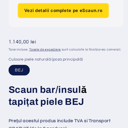
Vezi detalii complete pe eScaun.ro
Preț
1.140,00 lei
obișnuit
Taxe incluse.
Taxele de expediere
sunt calculate la finalizarea comenzii.
Culoare piele naturală (poza principală)
BEJ
Scaun bar/insul
ă
tapi
ț
at
piele BEJ
Prețul acestui produs include TVA si Transport