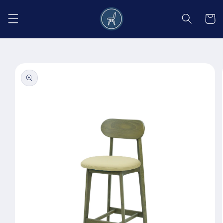
Salt la
conținut
Coș
Salt la
informațiile
despre
produs