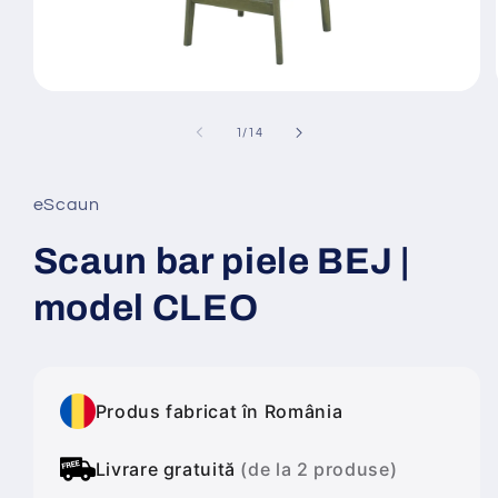
Deschide
conținutul
media
din
1
/
14
1
într-
o
fereastră
eScaun
modală
Scaun bar piele BEJ |
model CLEO
Produs fabricat în România
Livrare gratuită
(de la 2 produse)