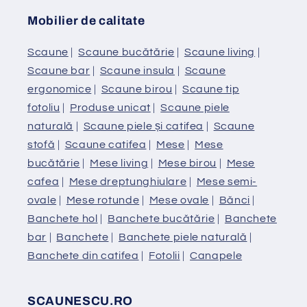
Mobilier de calitate
Scaune
|
Scaune bucătărie
|
Scaune living
|
Scaune bar
|
Scaune insula
|
Scaune
ergonomice
|
Scaune birou
|
Scaune tip
fotoliu
|
Produse unicat
|
Scaune piele
naturală
|
Scaune piele și catifea
|
Scaune
stofă
|
Scaune catifea
|
Mese
|
Mese
bucătărie
|
Mese living
|
Mese birou
|
Mese
cafea
|
Mese dreptunghiulare
|
Mese semi-
ovale
|
Mese rotunde
|
Mese ovale
|
Bănci
|
Banchete hol
|
Banchete bucătărie
|
Banchete
bar
|
Banchete
|
Banchete piele naturală
|
Banchete din catifea
|
Fotolii
|
Canapele
SCAUNESCU.RO