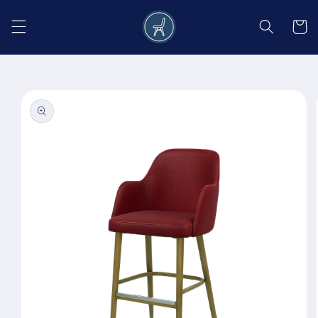
Salt la
conținut
Coș
Salt la
informațiile
despre
produs