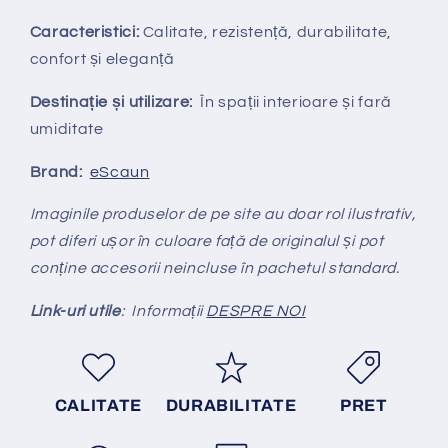
Caracteristici:
Calitate, rezistență, durabilitate,
confort și eleganță
Destinație și utilizare:
În spații interioare și fară
umiditate
Brand:
eScaun
Imaginile produselor de pe site au doar rol ilustrativ,
pot diferi ușor în culoare față de originalul și pot
conține accesorii neincluse în pachetul standard.
Link-uri utile
: Informații
DESPRE NOI
CALITATE
DURABILITATE
PRET