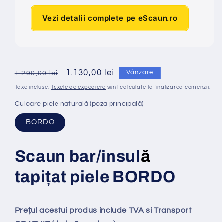
Vezi detalii complete pe eScaun.ro
Preț
Preț
1.130,00 lei
Vânzare
1.290,00 lei
obișnuit
redus
Taxe incluse.
Taxele de expediere
sunt calculate la finalizarea comenzii.
Culoare piele naturală (poza principală)
BORDO
Scaun bar/insul
ă
tapi
ț
at
piele BORDO
Prețul acestui produs include TVA si Transport