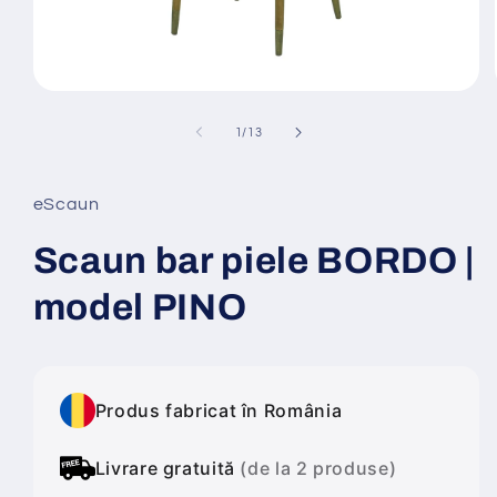
Deschide
conținutul
media
din
1
/
13
1
într-
o
fereastră
eScaun
modală
Scaun bar piele BORDO |
model PINO
Produs fabricat în România
Livrare gratuită
(de la 2 produse)