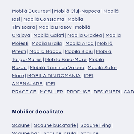
Mobilă Bucuresti
|
Mobilă Cluj-Napoca
|
Mobilă
Iasi
|
Mobilă Constanta
|
Mobilă
Timisoara
|
Mobilă Brasov
|
Mobilă
Craiova
|
Mobilă Galati
|
Mobilă Oradea
|
Mobilă
Ploiesti
|
Mobilă Braila
|
Mobilă Arad
|
Mobilă
Pitesti
|
Mobilă Bacau
|
Mobilă Sibiu
|
Mobilă
Targu-Mures
|
Mobilă Baia-Mare
|
Mobilă
Buzau
|
Mobilă Râmnicu Vâlcea
|
Mobilă Satu-
Mare
|
MOBILA DIN ROMANIA
|
IDEI
AMENAJARE
|
IDEI
PRACTICE
|
MOBILIER
|
PRODUSE
|
DESIGNERI
|
CAD
Mobilier de calitate
Scaune
|
Scaune bucătărie
|
Scaune living
|
Scaune bar
|
Scaune insula
|
Scaune