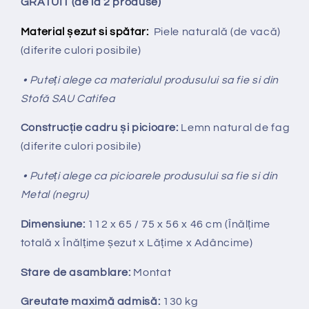
GRATUIT (de la 2 produse)
Material șezut si spătar:
Piele naturală (de vacă)
(diferite culori posibile)
• Puteți alege ca materialul produsului sa fie si din
Stofă SAU Catifea
Construcție cadru și picioare:
Lemn natural de fag
(diferite culori posibile)
• Puteți alege ca picioarele produsului sa fie si din
Metal (negru)
Dimensiune:
112 x 65 / 75 x 56 x 46 cm (Înălțime
totală x Înălțime
ș
ezut x Lățime x Adâncime)
Stare de asamblare:
Montat
Greutate maximă admisă:
130 kg