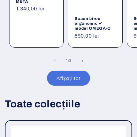
META
Preț
1.340,00 lei
obișnuit
Scaun birou
S
ergonomic ✔
e
model OMEGA-O
m
Preț
890,00 lei
P
9
obișnuit
o
din
1
/
3
Afișați tot
Toate colecțiile