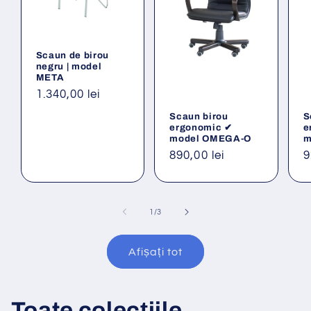
Scaun de birou
negru | model
META
Preț
1.340,00 lei
obișnuit
Scaun birou
S
ergonomic ✔
e
model OMEGA-O
m
Preț
890,00 lei
P
9
obișnuit
o
din
1
/
3
Afișați tot
Toate colecțiile