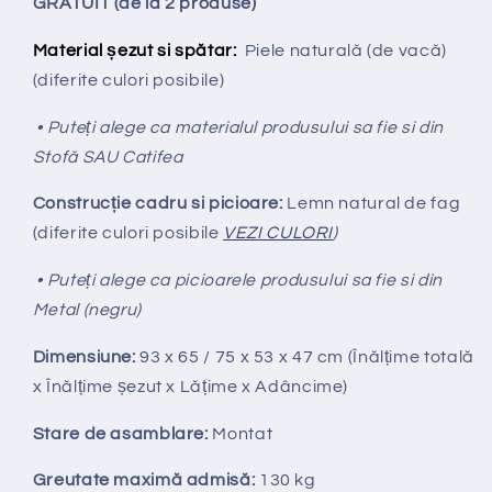
GRATUIT (de la 2 produse)
Material șezut si spătar:
Piele naturală (de vacă)
(diferite culori posibile)
• Puteți alege ca materialul produsului sa fie si din
Stofă SAU Catifea
Construcție cadru si picioare:
Lemn natural de fag
(diferite culori posibile
VEZI CULORI
)
• Puteți alege ca picioarele produsului sa fie si din
Metal (negru)
Dimensiune:
93 x 65 / 75 x 53 x 47 cm (Înălțime totală
x Înălțime
ș
ezut x Lățime x Adâncime)
Stare de asamblare:
Montat
Greutate maximă admisă:
130 kg