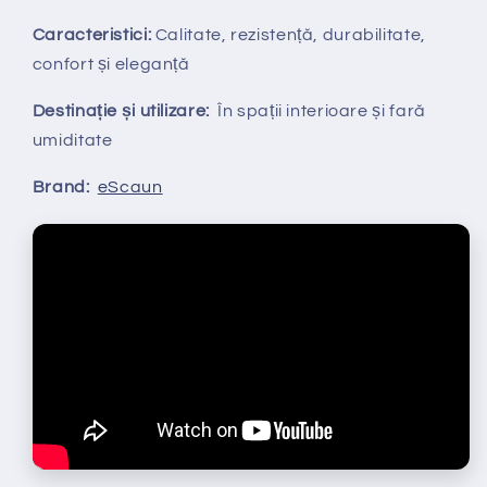
Caracteristici:
Calitate, rezistență, durabilitate,
confort și eleganță
Destinație și utilizare:
În spații interioare și fară
umiditate
Brand:
eScaun