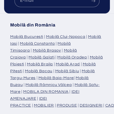
E-mail
Mobilă din România
Mobilă Bucuresti
|
Mobilă Cluj-Napoca
|
Mobilă
Iasi
|
Mobilă Constanta
|
Mobilă
Timisoara
|
Mobilă Brasov
|
Mobilă
Craiova
|
Mobilă Galati
|
Mobilă Oradea
|
Mobilă
Ploiesti
|
Mobilă Braila
|
Mobilă Arad
|
Mobilă
Pitesti
|
Mobilă Bacau
|
Mobilă Sibiu
|
Mobilă
Targu-Mures
|
Mobilă Baia-Mare
|
Mobilă
Buzau
|
Mobilă Râmnicu Vâlcea
|
Mobilă Satu-
Mare
|
MOBILA DIN ROMANIA
|
IDEI
AMENAJARE
|
IDEI
PRACTICE
|
MOBILIER
|
PRODUSE
|
DESIGNERI
|
CAD