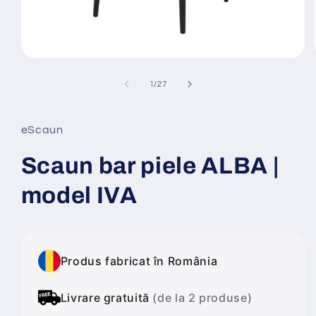
Deschide
conținutul
media
din
1
/
27
1
într-
o
fereastră
eScaun
modală
Scaun bar piele ALBA |
model IVA
Produs fabricat în România
Livrare gratuită
(de la 2 produse)