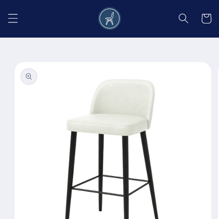
Salt la
conținut
Coș
Salt la
informațiile
despre
produs