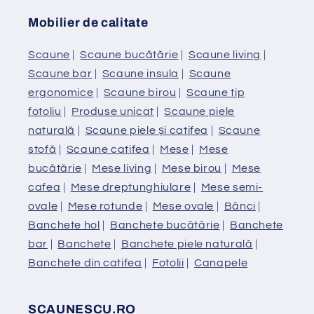
Mobilier de calitate
Scaune
|
Scaune bucătărie
|
Scaune living
|
Scaune bar
|
Scaune insula
|
Scaune
ergonomice
|
Scaune birou
|
Scaune tip
fotoliu
|
Produse unicat
|
Scaune piele
naturală
|
Scaune piele și catifea
|
Scaune
stofă
|
Scaune catifea
|
Mese
|
Mese
bucătărie
|
Mese living
|
Mese birou
|
Mese
cafea
|
Mese dreptunghiulare
|
Mese semi-
ovale
|
Mese rotunde
|
Mese ovale
|
Bănci
|
Banchete hol
|
Banchete bucătărie
|
Banchete
bar
|
Banchete
|
Banchete piele naturală
|
Banchete din catifea
|
Fotolii
|
Canapele
SCAUNESCU.RO