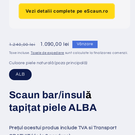
Vezi detalii complete pe eScaun.ro
Preț
Preț
1.090,00 lei
Vânzare
1.240,00 lei
obișnuit
redus
Taxe incluse.
Taxele de expediere
sunt calculate la finalizarea comenzii.
Culoare piele naturală (poza principală)
ALB
Scaun bar/insul
ă
tapi
ț
at
piele ALBA
Prețul acestui produs include TVA si Transport