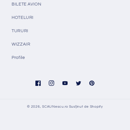
BILETE AVION
HOTELURI
TURURI
WIZZAIR
Profile
Facebook
Instagram
YouTube
Twitter
Pinterest
© 2026,
SCAUNescu.ro
Susținut de Shopify