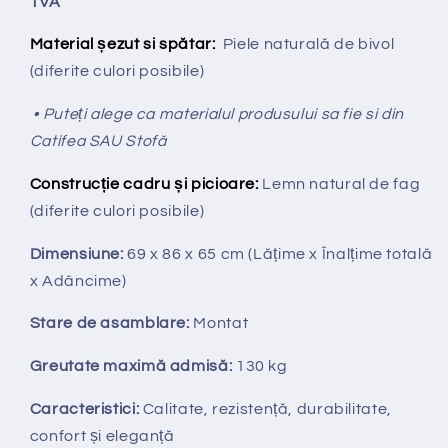
TVA
Material șezut si spătar:
Piele naturală de bivol
(diferite culori posibile)
• Puteți alege ca materialul produsului sa fie si din
Catifea SAU Stofă
Construcție cadru și picioare:
Lemn natural de fag
(diferite culori posibile)
Dimensiune:
69 x 86 x 65 cm
(Lățime x Înalțime totală
x Adâncime
)
Stare de asamblare:
Montat
Greutate maximă admisă:
130 kg
Caracteristici:
Calitate, rezistență, durabilitate,
confort și eleganță