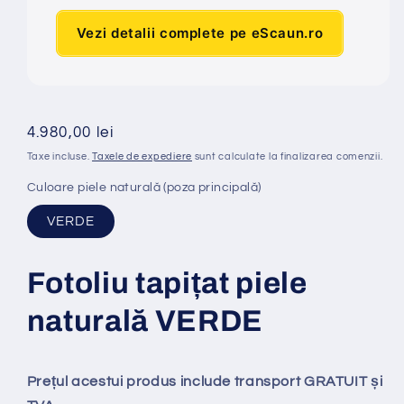
Vezi detalii complete pe eScaun.ro
Preț
4.980,00 lei
obișnuit
Taxe incluse.
Taxele de expediere
sunt calculate la finalizarea comenzii.
Culoare piele naturală (poza principală)
VERDE
Fotoliu tapi
ț
at piele
natural
ă
VERDE
Prețul acestui produs include transport GRATUIT și