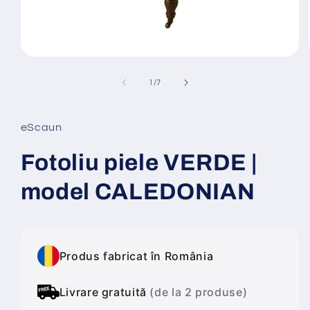
Deschide
conținutul
media
din
1
/
7
1
într-
o
fereastră
eScaun
modală
Fotoliu piele VERDE |
model CALEDONIAN
Produs fabricat în România
Livrare gratuită
(de la 2 produse)