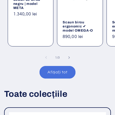
negru | model
META
Preț
1.340,00 lei
obișnuit
Scaun birou
S
ergonomic ✔
e
model OMEGA-O
m
Preț
890,00 lei
P
9
obișnuit
o
din
1
/
3
Afișați tot
Toate colecțiile