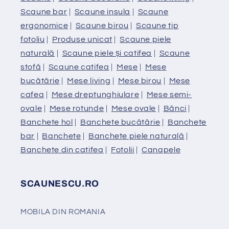
Scaune bar
|
Scaune insula
|
Scaune
ergonomice
|
Scaune birou
|
Scaune tip
fotoliu
|
Produse unicat
|
Scaune piele
naturală
|
Scaune piele și catifea
|
Scaune
stofă
|
Scaune catifea
|
Mese
|
Mese
bucătărie
|
Mese living
|
Mese birou
|
Mese
cafea
|
Mese dreptunghiulare
|
Mese semi-
ovale
|
Mese rotunde
|
Mese ovale
|
Bănci
|
Banchete hol
|
Banchete bucătărie
|
Banchete
bar
|
Banchete
|
Banchete piele naturală
|
Banchete din catifea
|
Fotolii
|
Canapele
SCAUNESCU.RO
MOBILA DIN ROMANIA