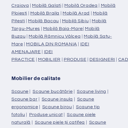
Craiova
|
Mobilă Galati
|
Mobilă Oradea
|
Mobilă
Ploiesti
|
Mobilă Braila
|
Mobilă Arad
|
Mobilă
Pitesti
|
Mobilă Bacau
|
Mobilă Sibiu
|
Mobilă
Targu-Mures
|
Mobilă Baia-Mare
|
Mobilă
Buzau
|
Mobilă Râmnicu Vâlcea
|
Mobilă Satu-
Mare
|
MOBILA DIN ROMANIA
|
IDEI
AMENAJARE
|
IDEI
PRACTICE
|
MOBILIER
|
PRODUSE
|
DESIGNERI
|
CAD
Mobilier de calitate
Scaune
|
Scaune bucătărie
|
Scaune living
|
Scaune bar
|
Scaune insula
|
Scaune
ergonomice
|
Scaune birou
|
Scaune tip
fotoliu
|
Produse unicat
|
Scaune piele
naturală
|
Scaune piele și catifea
|
Scaune