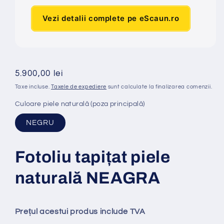
Vezi detalii complete pe eScaun.ro
Preț
5.900,00 lei
obișnuit
Taxe incluse.
Taxele de expediere
sunt calculate la finalizarea comenzii.
Culoare piele naturală (poza principală)
NEGRU
Fotoliu tapi
ț
at piele
natural
ă
NEAGRA
Prețul acestui produs include TVA