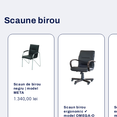
Scaune birou
Scaun de birou
negru | model
META
Preț
1.340,00 lei
obișnuit
Scaun birou
S
ergonomic ✔
e
model OMEGA-O
m