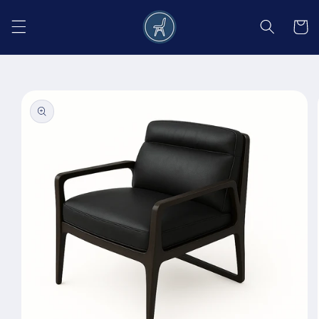
Salt la
conținut
Coș
Salt la
informațiile
despre
produs