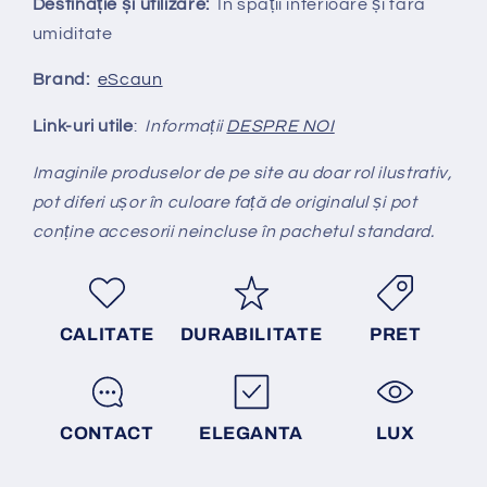
Destinație și utilizare:
În spații interioare și fară
umiditate
Brand:
eScaun
Link-uri utile
:
Informații
DESPRE NOI
Imaginile produselor de pe site au doar rol ilustrativ,
pot diferi ușor în culoare față de originalul și pot
conține accesorii neincluse în pachetul standard.
CALITATE
DURABILITATE
PRET
CONTACT
ELEGANTA
LUX