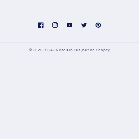
Facebook
Instagram
YouTube
Twitter
Pinterest
© 2026,
SCAUNescu.ro
Susținut de Shopify