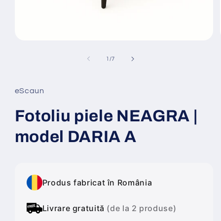
Deschide
conținutul
media
din
1
/
7
1
într-
o
fereastră
eScaun
modală
Fotoliu piele NEAGRA |
model DARIA A
Produs fabricat în România
Livrare gratuită
(de la 2 produse)