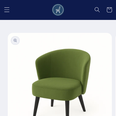
Salt la
conținut
Coș
Salt la
informațiile
despre
produs