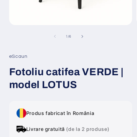
Deschide
conținutul
media
din
1
/
6
1
într-
o
fereastră
eScaun
modală
Fotoliu catifea VERDE |
model LOTUS
Produs fabricat în România
Livrare gratuită
(de la 2 produse)