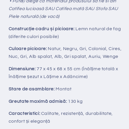
• Puteți alege ca materialul produsului sa fie si din
Catifea lucioasă SAU Catifea mată SAU Stofa SAU
Piele naturală (de vacă)
Construcție cadru și picioare:
Lemn natural de fag
(diferite culori posibile)
Culoare picioare:
Natur, Negru, Gri, Colonial, Cires,
Nuc, Gri, Alb spalat, Alb, Gri spalat, Auriu, Wenge
Dimensiune:
77 x 45 x 68 x 55 cm (Înălțime totală x
Înălțime
ș
ezut x Lățime x Adâncime)
Stare de asamblare:
Montat
Greutate maximă admisă:
130 kg
Caracteristici:
Calitate, rezistență, durabilitate,
confort și eleganță