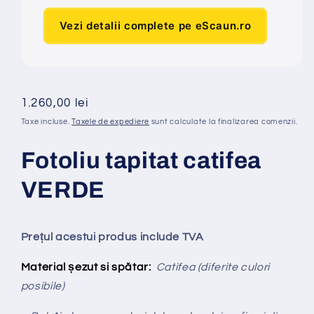
Vezi detalii complete pe eScaun.ro
Preț
1.260,00 lei
obișnuit
Taxe incluse.
Taxele de expediere
sunt calculate la finalizarea comenzii.
Fotoliu tapitat catifea
VERDE
Prețul acestui produs include TVA
Material șezut si spătar:
Catifea (diferite culori
posibile)