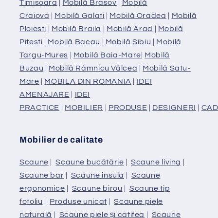
Timisoara
|
Mobilă Brasov
|
Mobilă
Craiova
|
Mobilă Galati
|
Mobilă Oradea
|
Mobilă
Ploiesti
|
Mobilă Braila
|
Mobilă Arad
|
Mobilă
Pitesti
|
Mobilă Bacau
|
Mobilă Sibiu
|
Mobilă
Targu-Mures
|
Mobilă Baia-Mare
|
Mobilă
Buzau
|
Mobilă Râmnicu Vâlcea
|
Mobilă Satu-
Mare
|
MOBILA DIN ROMANIA
|
IDEI
AMENAJARE
|
IDEI
PRACTICE
|
MOBILIER
|
PRODUSE
|
DESIGNERI
|
CAD
Mobilier de calitate
Scaune
|
Scaune bucătărie
|
Scaune living
|
Scaune bar
|
Scaune insula
|
Scaune
ergonomice
|
Scaune birou
|
Scaune tip
fotoliu
|
Produse unicat
|
Scaune piele
naturală
|
Scaune piele și catifea
|
Scaune