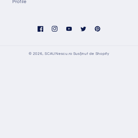
Profile
Facebook
Instagram
YouTube
Twitter
Pinterest
© 2026,
SCAUNescu.ro
Susținut de Shopify