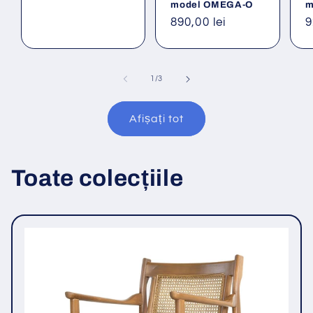
model OMEGA-O
m
Preț
890,00 lei
P
9
obișnuit
o
din
1
/
3
Afișați tot
Toate colecțiile