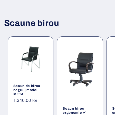
Scaune birou
Scaun de birou
negru | model
META
Preț
1.340,00 lei
obișnuit
Scaun birou
S
ergonomic ✔
e