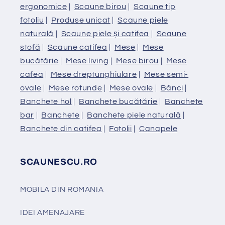
ergonomice
|
Scaune birou
|
Scaune tip
fotoliu
|
Produse unicat
|
Scaune piele
naturală
|
Scaune piele și catifea
|
Scaune
stofă
|
Scaune catifea
|
Mese
|
Mese
bucătărie
|
Mese living
|
Mese birou
|
Mese
cafea
|
Mese dreptunghiulare
|
Mese semi-
ovale
|
Mese rotunde
|
Mese ovale
|
Bănci
|
Banchete hol
|
Banchete bucătărie
|
Banchete
bar
|
Banchete
|
Banchete piele naturală
|
Banchete din catifea
|
Fotolii
|
Canapele
SCAUNESCU.RO
MOBILA DIN ROMANIA
IDEI AMENAJARE