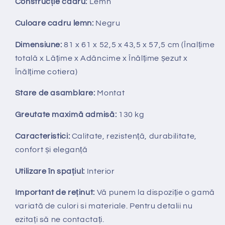
Construcție cadru:
Lemn
Culoare cadru lemn:
Negru
Dimensiune:
81 x 61 x 52,5 x 43,5 x 57,5 cm (Înalțime
totală x Lățime x Adâncime x Înălțime șezut x
Înălțime cotiera)
Stare de asamblare:
Montat
Greutate maximă admisă:
130 kg
Caracteristici:
Calitate, rezistență, durabilitate,
confort și eleganță
Utilizare în spațiul:
Interior
Important de reținut:
V
ă punem la dispozi
ț
ie
o gamă
variată de culori si materiale. Pentru detalii nu
ezitați să ne contactați.