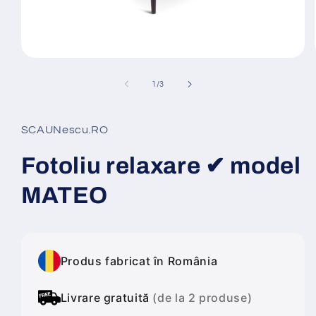
Deschide
conținutul
media
din
1
/
3
1
într-
o
fereastră
SCAUNescu.RO
modală
Fotoliu relaxare ✔ model
MATEO
Produs fabricat în România
Livrare gratuită
(de la 2 produse)