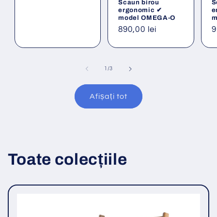
Scaun birou
S
ergonomic ✔
e
model OMEGA-O
m
Preț
890,00 lei
P
9
obișnuit
o
din
1
/
3
Afișați tot
Toate colecțiile