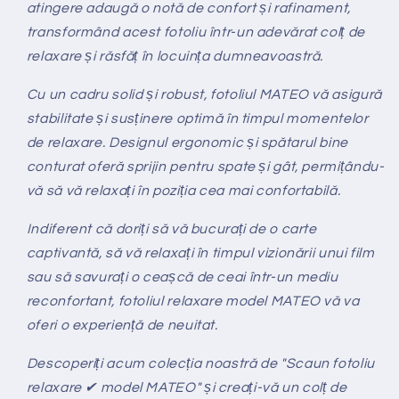
atingere adaugă o notă de confort și rafinament,
transformând acest fotoliu într-un adevărat colț de
relaxare și răsfăț în locuința dumneavoastră.
Cu un cadru solid și robust, fotoliul MATEO vă asigură
stabilitate și susținere optimă în timpul momentelor
de relaxare. Designul ergonomic și spătarul bine
conturat oferă sprijin pentru spate și gât, permițându-
vă să vă relaxați în poziția cea mai confortabilă.
Indiferent că doriți să vă bucurați de o carte
captivantă, să vă relaxați în timpul vizionării unui film
sau să savurați o ceașcă de ceai într-un mediu
reconfortant, fotoliul relaxare model MATEO vă va
oferi o experiență de neuitat.
Descoperiți acum colecția noastră de "Scaun fotoliu
relaxare ✔ model MATEO" și creați-vă un colț de