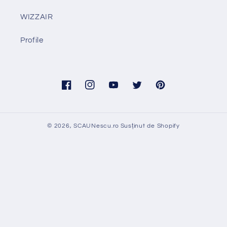
WIZZAIR
Profile
Facebook
Instagram
YouTube
Twitter
Pinterest
© 2026,
SCAUNescu.ro
Susținut de Shopify