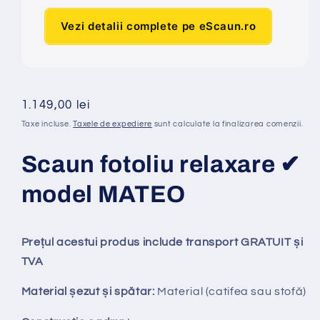
Vezi detalii complete pe eScaun.ro
Preț
1.149,00 lei
obișnuit
Taxe incluse.
Taxele de expediere
sunt calculate la finalizarea comenzii.
Scaun fotoliu relaxare ✔
model MATEO
Prețul acestui produs include transport GRATUIT și
TVA
Material șezut și spătar:
Material (catifea sau stofă)