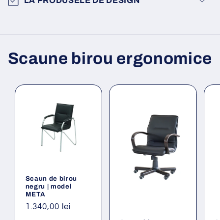
LA PRODUSELE DE DESIGN
Scaune birou ergonomice
Scaun de birou
negru | model
META
Preț
1.340,00 lei
obișnuit