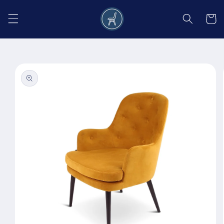
Salt la
conținut
Coș
Salt la
informațiile
despre
produs