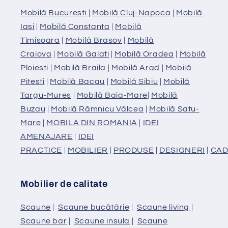
Mobilă Bucuresti
|
Mobilă Cluj-Napoca
|
Mobilă
Iasi
|
Mobilă Constanta
|
Mobilă
Timisoara
|
Mobilă Brasov
|
Mobilă
Craiova
|
Mobilă Galati
|
Mobilă Oradea
|
Mobilă
Ploiesti
|
Mobilă Braila
|
Mobilă Arad
|
Mobilă
Pitesti
|
Mobilă Bacau
|
Mobilă Sibiu
|
Mobilă
Targu-Mures
|
Mobilă Baia-Mare
|
Mobilă
Buzau
|
Mobilă Râmnicu Vâlcea
|
Mobilă Satu-
Mare
|
MOBILA DIN ROMANIA
|
IDEI
AMENAJARE
|
IDEI
PRACTICE
|
MOBILIER
|
PRODUSE
|
DESIGNERI
|
CAD
Mobilier de calitate
Scaune
|
Scaune bucătărie
|
Scaune living
|
Scaune bar
|
Scaune insula
|
Scaune