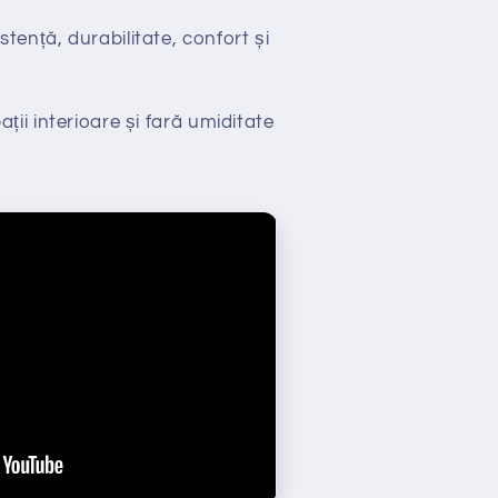
stență, durabilitate, confort și
ții interioare și fară umiditate