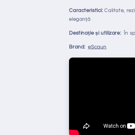
Caracteristici:
Calitate, rezi
eleganță
Destinație și utilizare:
În spa
Brand:
eScaun