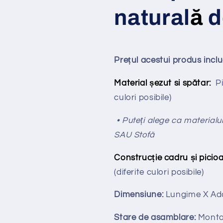
natural
ă
d
Prețul acestui produs incl
Material șezut si spătar:
P
culori posibile)
• Puteți alege ca materialul
SAU Stofă
Construcție cadru și picioa
(diferite culori posibile)
Dimensiune:
Lungime X
Ad
Stare de asamblare:
Monta