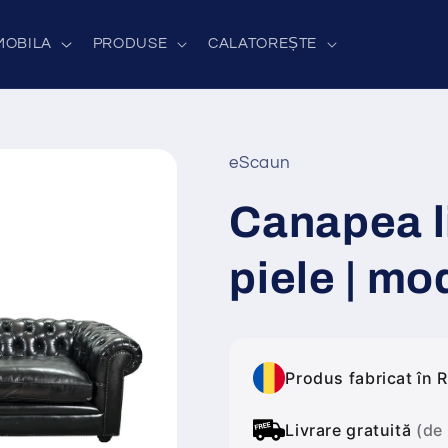
MOBILA
PRODUSE
CALATOREȘTE
eScaun
Canapea l
piele | m
Produs fabricat în 
Livrare gratuită
(de