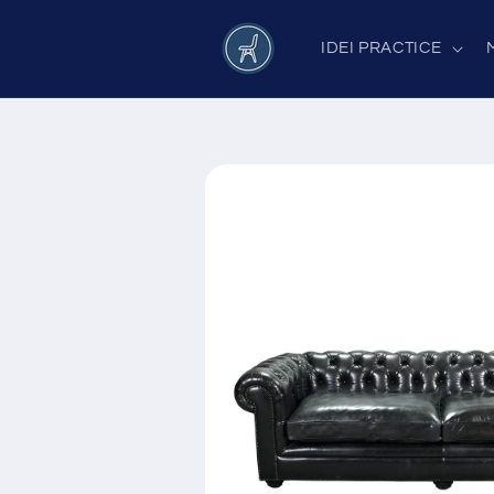
Salt la
conținut
IDEI PRACTICE
Salt la
informațiile
despre
produs