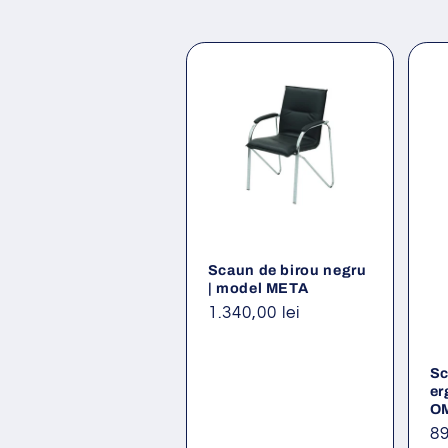
Scaun de birou negru
| model META
Preț
1.340,00 lei
obișnuit
Sc
er
O
Pr
89