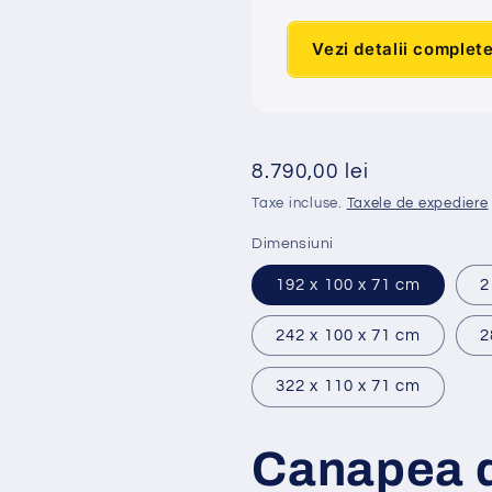
Vezi detalii complet
Preț
8.790,00 lei
obișnuit
Taxe incluse.
Taxele de expediere
Dimensiuni
192 x 100 x 71 cm
2
242 x 100 x 71 cm
2
322 x 110 x 71 cm
Canapea d