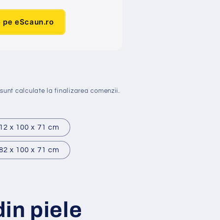
e pe eScaun.ro
sunt calculate la finalizarea comenzii.
12 x 100 x 71 cm
82 x 100 x 71 cm
in piele