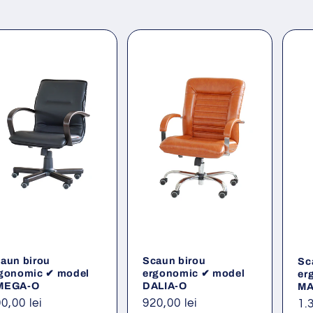
aun birou
Scaun birou
Sc
gonomic ✔ model
ergonomic ✔ model
er
MEGA-O
DALIA-O
MA
eț
0,00 lei
Preț
920,00 lei
Pr
1.