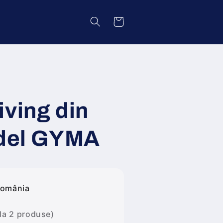
Coș
iving din
odel GYMA
România
 la 2 produse)