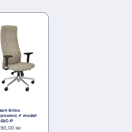
aun birou
gonomic ✔ model
GIC-P
eț
390,00 lei