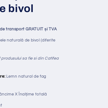
e bivol
ude transport GRATUIT și TVA
iele naturală de bivol (diferite
 produsului sa fie si din Catifea
re:
Lemn natural de fag
âncime X
Înalțime totală
t