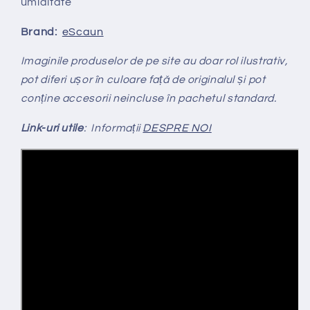
umiditate
Brand:
eScaun
Imaginile produselor de pe site au doar rol ilustrativ,
pot diferi ușor în culoare față de originalul și pot
conține accesorii neincluse în pachetul standard.
Link-uri utile
: Informații
DESPRE NOI