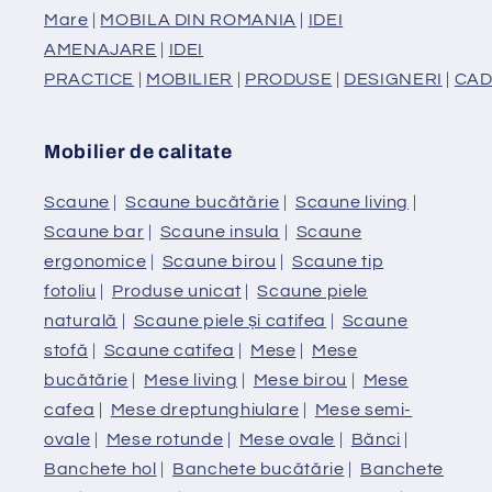
Mare
|
MOBILA DIN ROMANIA
|
IDEI
AMENAJARE
|
IDEI
PRACTICE
|
MOBILIER
|
PRODUSE
|
DESIGNERI
|
CAD
Mobilier de calitate
Scaune
|
Scaune bucătărie
|
Scaune living
|
Scaune bar
|
Scaune insula
|
Scaune
ergonomice
|
Scaune birou
|
Scaune tip
fotoliu
|
Produse unicat
|
Scaune piele
naturală
|
Scaune piele și catifea
|
Scaune
stofă
|
Scaune catifea
|
Mese
|
Mese
bucătărie
|
Mese living
|
Mese birou
|
Mese
cafea
|
Mese dreptunghiulare
|
Mese semi-
ovale
|
Mese rotunde
|
Mese ovale
|
Bănci
|
Banchete hol
|
Banchete bucătărie
|
Banchete