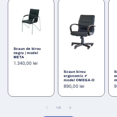
Scaun de birou
negru | model
META
Preț
1.340,00 lei
obișnuit
Scaun birou
S
ergonomic ✔
e
model OMEGA-O
m
Preț
890,00 lei
P
9
obișnuit
o
din
1
/
3