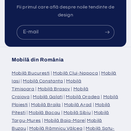
Fii primul care află despre noile tendinte de
design
E-mail
Mobilă din România
Mobilă Bucuresti
|
Mobilă Cluj-Napoca
|
Mobilă
Iasi
|
Mobilă Constanta
|
Mobilă
Timisoara
|
Mobilă Brasov
|
Mobilă
Craiova
|
Mobilă Galati
|
Mobilă Oradea
|
Mobilă
Ploiesti
|
Mobilă Braila
|
Mobilă Arad
|
Mobilă
Pitesti
|
Mobilă Bacau
|
Mobilă Sibiu
|
Mobilă
Targu-Mures
|
Mobilă Baia-Mare
|
Mobilă
Buzau
|
Mobilă Râmnicu Vâlcea
|
Mobilă Satu-