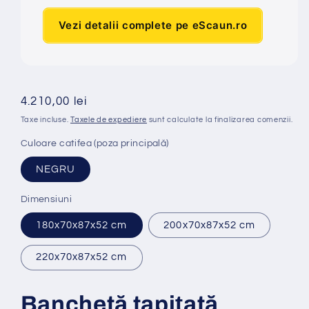
Vezi detalii complete pe eScaun.ro
Preț
4.210,00 lei
obișnuit
Taxe incluse.
Taxele de expediere
sunt calculate la finalizarea comenzii.
Culoare catifea (poza principală)
NEGRU
Dimensiuni
180x70x87x52 cm
200x70x87x52 cm
220x70x87x52 cm
Banchet
ă
tapi
ț
at
ă