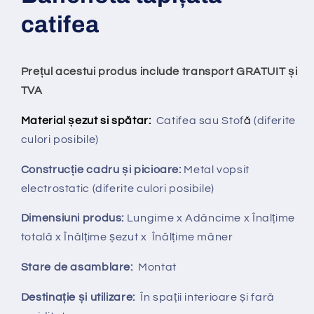
catifea
Prețul acestui produs include transport GRATUIT și
TVA
Material șezut si spătar:
Catifea sau Stof
ă
(diferite
culori posibile)
Construcție cadru și picioare:
Metal vopsit
electrostatic (diferite culori posibile)
Dimensiuni produs:
Lungime x Adâncime x Înalțime
totală x Înălțime șezut x Înălțime mâner
Stare de asamblare:
Montat
Destinație și utilizare:
În spații interioare și fară