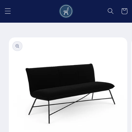
Salt la
conținut
Coș
Salt la
informațiile
despre
produs