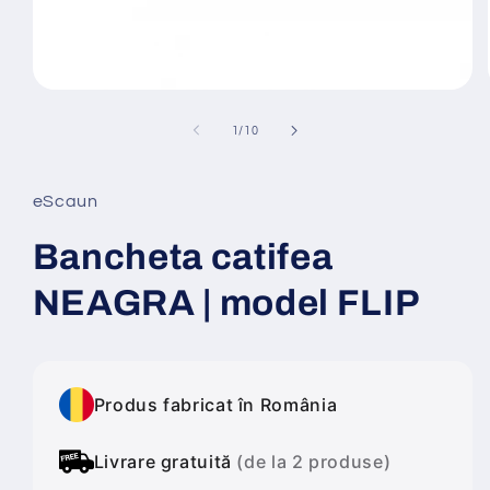
Deschide
conținutul
media
din
1
/
10
1
într-
o
fereastră
eScaun
modală
Bancheta catifea
NEAGRA | model FLIP
Produs fabricat în România
Livrare gratuită
(de la 2 produse)