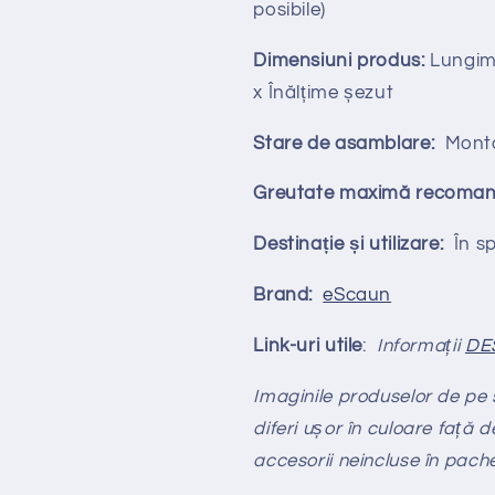
posibile)
Dimensiuni produs:
Lungime
x Înălțime șezut
Stare de asamblare:
Mont
Greutate maximă recoman
Destinație și utilizare:
În spa
Brand:
eScaun
Link-uri utile
:
Informații
DE
Imaginile produselor de pe si
diferi ușor în culoare față d
accesorii neincluse în pach