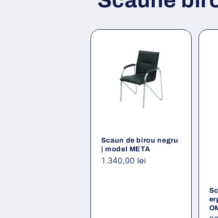
Scaune bir
Scaun de birou negru
| model META
Preț
1.340,00 lei
obișnuit
Sc
er
O