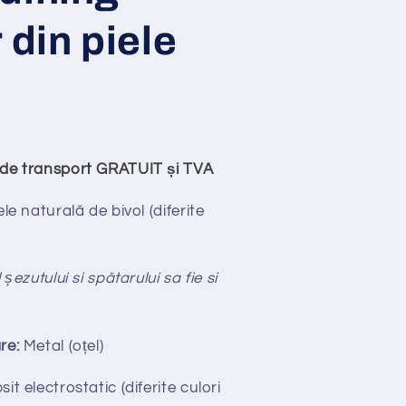
 din piele
ude transport GRATUIT și TVA
ele naturală de bivol
(diferite
șezutului si spătarului sa fie si
re:
Metal (oțel)
it electrostatic (diferite culori