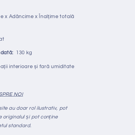
 x Adâncime x Înalțime totală
at
dată:
130 kg
ții interioare și fară umiditate
SPRE NOI
te au doar rol ilustrativ, pot
e originalul și pot conține
etul standard.