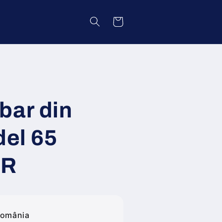
Coș
bar din
del 65
AR
România