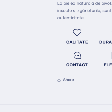
La pielea natural
ă
de bivol,
insecte și zgârieturile, sunt
autenticitate!
CALITATE
DURA
CONTACT
EL
Share