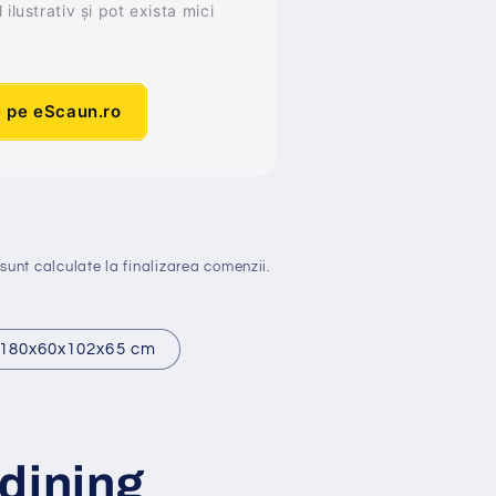
ilustrativ și pot exista mici
e pe eScaun.ro
sunt calculate la finalizarea comenzii.
180x60x102x65 cm
dining