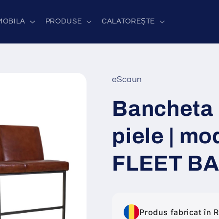
MOBILA
PRODUSE
CALATOREȘTE
eScaun
Bancheta 
piele | mo
FLEET B
Produs fabricat în 