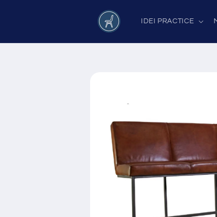
Salt la
conținut
IDEI PRACTICE
Salt la
informațiile
despre
produs