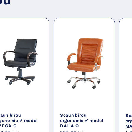
ou
aun birou
Scaun birou
Sc
gonomic ✔ model
ergonomic ✔ model
er
MEGA-O
DALIA-O
MA