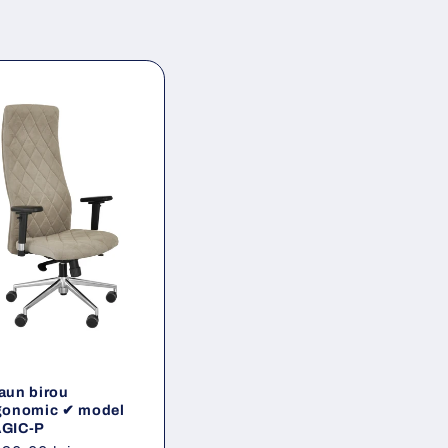
aun birou
gonomic ✔ model
GIC-P