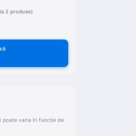
 la 2 produse)
ică
și poate varia în funcție de