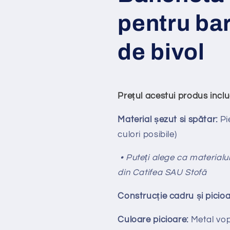
pentru bar
de bivol
Prețul acestui produs incl
Material șezut si spătar:
Pi
culori posibile)
• Puteți alege ca materialul 
din Catifea SAU Stofă
Construcție cadru și picioa
Culoare picioare:
Metal vops