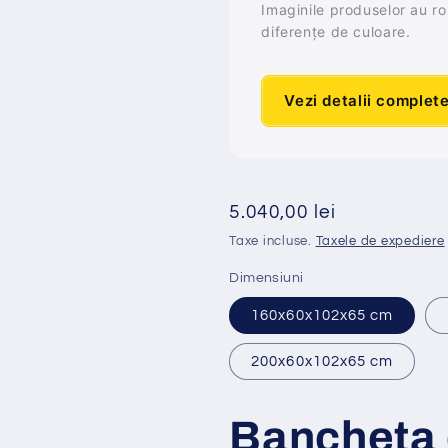
Imaginile produselor au rol 
diferențe de culoare.
Vezi detalii complet
Preț
5.040,00 lei
obișnuit
Taxe incluse.
Taxele de expediere
Dimensiuni
160x60x102x65 cm
200x60x102x65 cm
Bancheta 