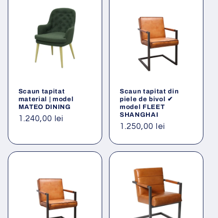
Scaun tapitat
Scaun tapitat din
material | model
piele de bivol ✔
MATEO DINING
model FLEET
SHANGHAI
Preț
1.240,00 lei
Preț
1.250,00 lei
obișnuit
obișnuit