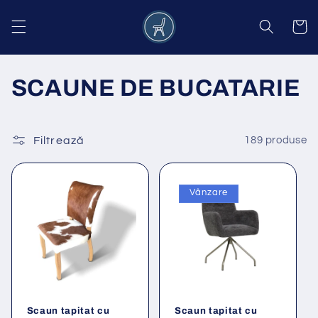
Salt la
conținut
Coș
C
SCAUNE DE BUCATARIE
o
l
Filtrează
189 produse
e
Vânzare
c
ț
i
e
Scaun tapitat cu
Scaun tapitat cu