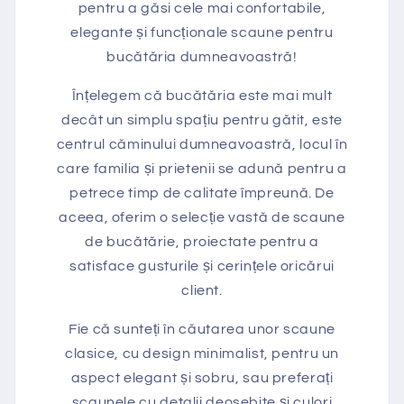
pentru a găsi cele mai confortabile,
elegante și funcționale scaune pentru
bucătăria dumneavoastră!
Înțelegem că bucătăria este mai mult
decât un simplu spațiu pentru gătit, este
centrul căminului dumneavoastră, locul în
care familia și prietenii se adună pentru a
petrece timp de calitate împreună. De
aceea, oferim o selecție vastă de scaune
de bucătărie, proiectate pentru a
satisface gusturile și cerințele oricărui
client.
Fie că sunteți în căutarea unor scaune
clasice, cu design minimalist, pentru un
aspect elegant și sobru, sau preferați
scaunele cu detalii deosebite și culori