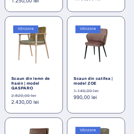
obișnuit
1.250,00 lei
redus
obișnuit
Vânzare
Vânzare
Scaun din lemn de
Scaun din catifea |
frasin | model
model ZOE
GASPARO
Preț
Preț
1.140,00 lei
Preț
Preț
2.820,00 lei
obișnuit
990,00 lei
redus
obișnuit
2.430,00 lei
redus
Vânzare