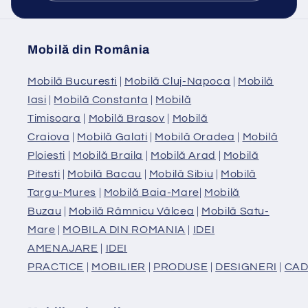
Mobilă din România
Mobilă Bucuresti
|
Mobilă Cluj-Napoca
|
Mobilă
Iasi
|
Mobilă Constanta
|
Mobilă
Timisoara
|
Mobilă Brasov
|
Mobilă
Craiova
|
Mobilă Galati
|
Mobilă Oradea
|
Mobilă
Ploiesti
|
Mobilă Braila
|
Mobilă Arad
|
Mobilă
Pitesti
|
Mobilă Bacau
|
Mobilă Sibiu
|
Mobilă
Targu-Mures
|
Mobilă Baia-Mare
|
Mobilă
Buzau
|
Mobilă Râmnicu Vâlcea
|
Mobilă Satu-
Mare
|
MOBILA DIN ROMANIA
|
IDEI
AMENAJARE
|
IDEI
PRACTICE
|
MOBILIER
|
PRODUSE
|
DESIGNERI
|
CAD