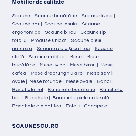
Mobilier de calitate
Scaune
|
Scaune bucătărie
|
Scaune living
|
Scaune bar
|
Scaune insula
|
Scaune
ergonomice
|
Scaune birou
|
Scaune tip
fotoliu
|
Produse unicat
|
Scaune piele
naturală
|
Scaune piele și catifea
|
Scaune
stofă
|
Scaune catifea
|
Mese
|
Mese
bucătărie
|
Mese living
|
Mese birou
|
Mese
cafea
|
Mese dreptunghiulare
|
Mese semi-
ovale
|
Mese rotunde
|
Mese ovale
|
Bănci
|
Banchete hol
|
Banchete bucătărie
|
Banchete
bar
|
Banchete
|
Banchete piele naturală
|
Banchete din catifea
|
Fotolii
|
Canapele
SCAUNESCU.RO