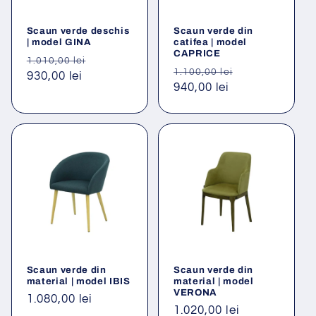
Scaun verde deschis
Scaun verde din
| model GINA
catifea | model
CAPRICE
Preț
Preț
1.010,00 lei
Preț
Preț
1.100,00 lei
obișnuit
930,00 lei
redus
obișnuit
940,00 lei
redus
Scaun verde din
Scaun verde din
material | model IBIS
material | model
VERONA
Preț
1.080,00 lei
Preț
1.020,00 lei
obișnuit