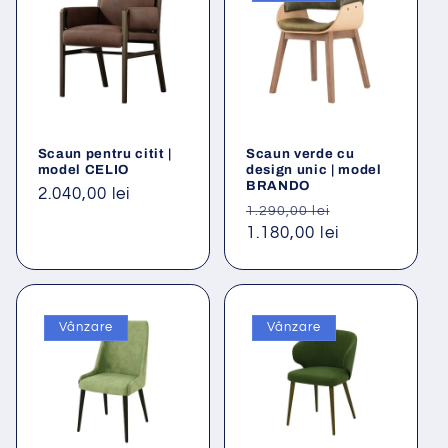
Scaun pentru citit |
Scaun verde cu
model CELIO
design unic | model
BRANDO
Preț
2.040,00 lei
Preț
Preț
1.290,00 lei
obișnuit
obișnuit
1.180,00 lei
redus
Vânzare
Vânzare