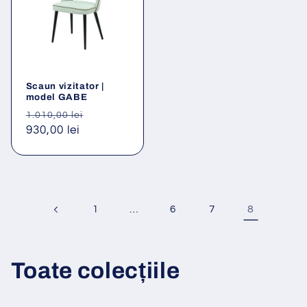
Scaun vizitator |
model GABE
Preț
Preț
1.010,00 lei
obișnuit
930,00 lei
redus
…
8
1
6
7
Toate colecțiile