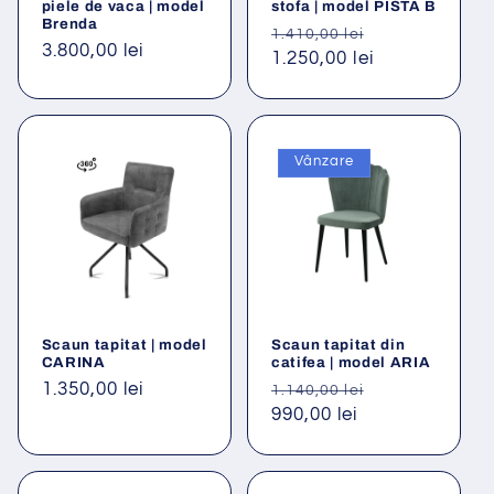
:
piele de vaca | model
stofa | model PISTA B
Brenda
Preț
Preț
1.410,00 lei
Preț
3.800,00 lei
obișnuit
1.250,00 lei
redus
obișnuit
Vânzare
Scaun tapitat | model
Scaun tapitat din
CARINA
catifea | model ARIA
Preț
1.350,00 lei
Preț
Preț
1.140,00 lei
obișnuit
obișnuit
990,00 lei
redus