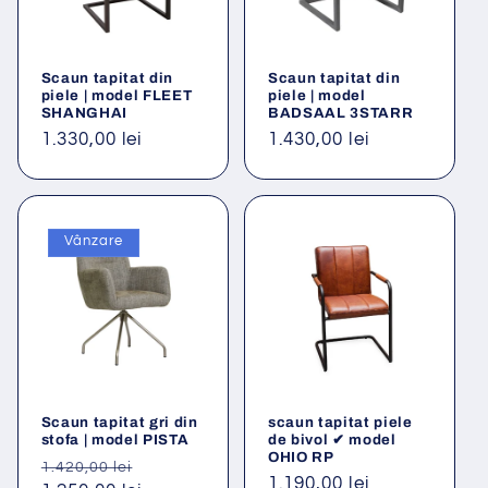
Scaun tapitat din
Scaun tapitat din
piele | model FLEET
piele | model
SHANGHAI
BADSAAL 3STARR
Preț
1.330,00 lei
Preț
1.430,00 lei
obișnuit
obișnuit
Vânzare
Scaun tapitat gri din
scaun tapitat piele
stofa | model PISTA
de bivol ✔ model
OHIO RP
Preț
Preț
1.420,00 lei
Preț
1.190,00 lei