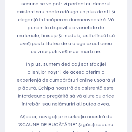
scaune se va potrivi perfect cu decorul
existent sau poate adăuga un plus de stil și
eleganță în încăperea dumneavoastră. Vă
punem la dispoziție o varietate de
materiale, finisaje și modele, astfel încât să
aveți posibilitatea de a alege exact ceea
ce vi se potrivește cel mai bine.
În plus, suntem dedicați satisfacției
clienților noștri, de aceea oferim o
experiență de cumpărături online ușoară și
plăcută. Echipa noastră de asistență este
întotdeauna pregătită să vă ajute cu orice
întrebări sau nelămuriri ați putea avea.
Așadar, navigați prin selecția noastră de
"SCAUNE DE BUCĂTĂRIE" și găsiți scaunul