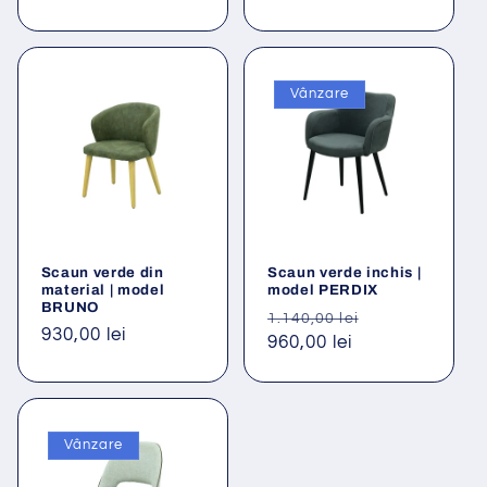
obișnuit
Vânzare
Scaun verde din
Scaun verde inchis |
material | model
model PERDIX
BRUNO
Preț
Preț
1.140,00 lei
Preț
930,00 lei
obișnuit
960,00 lei
redus
obișnuit
Vânzare