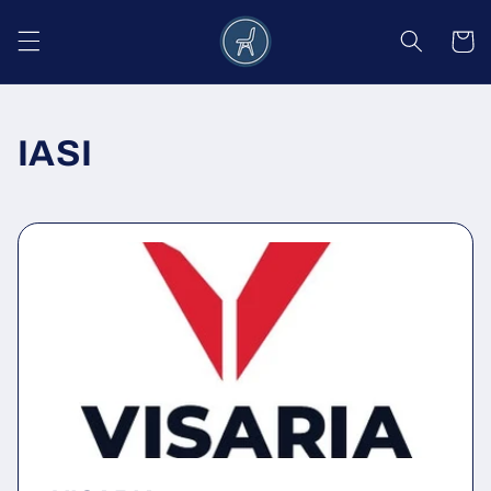
Salt la
conținut
Coș
IASI