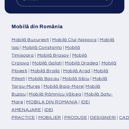
Mobilă din România
Mobilă Bucuresti
|
Mobilă Cluj-Napoca
|
Mobilă
Iasi
|
Mobilă Constanta
|
Mobilă
Timisoara
|
Mobilă Brasov
|
Mobilă
Craiova
|
Mobilă Galati
|
Mobilă Oradea
|
Mobilă
Ploiesti
|
Mobilă Braila
|
Mobilă Arad
|
Mobilă
Pitesti
|
Mobilă Bacau
|
Mobilă Sibiu
|
Mobilă
Targu-Mures
|
Mobilă Baia-Mare
|
Mobilă
Buzau
|
Mobilă Râmnicu Vâlcea
|
Mobilă Satu-
Mare
|
MOBILA DIN ROMANIA
|
IDEI
AMENAJARE
|
IDEI
PRACTICE
|
MOBILIER
|
PRODUSE
|
DESIGNERI
|
CAD