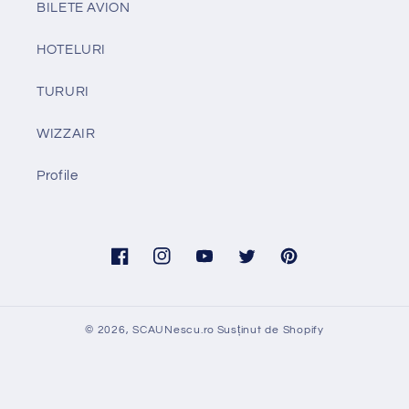
BILETE AVION
HOTELURI
TURURI
WIZZAIR
Profile
Facebook
Instagram
YouTube
Twitter
Pinterest
© 2026,
SCAUNescu.ro
Susținut de Shopify