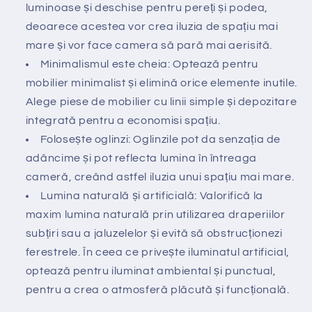
luminoase și deschise pentru pereți și podea,
deoarece acestea vor crea iluzia de spațiu mai
mare și vor face camera să pară mai aerisită.
Minimalismul este cheia: Optează pentru
mobilier minimalist și elimină orice elemente inutile.
Alege piese de mobilier cu linii simple și depozitare
integrată pentru a economisi spațiu.
Folosește oglinzi: Oglinzile pot da senzația de
adâncime și pot reflecta lumina în întreaga
cameră, creând astfel iluzia unui spațiu mai mare.
Lumina naturală și artificială: Valorifică la
maxim lumina naturală prin utilizarea draperiilor
subțiri sau a jaluzelelor și evită să obstrucționezi
ferestrele. În ceea ce privește iluminatul artificial,
optează pentru iluminat ambiental și punctual,
pentru a crea o atmosferă plăcută și funcțională.