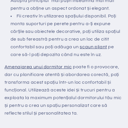
Adoptă principiul "mai puțin înseamnă mai mult"
pentru a obține un aspect ordonat și elegant.
Fii creativ în utilizarea spațiului disponibil. Poți
monta suporturi pe perete pentru a-ți expune
cărțile sau obiectele decorative, poți utiliza spațiul
de sub fereastră pentru a crea un loc de citit
confortabil sau poți adăuga un
scaun pliant
pe
care să-l poți depozita când nu este în uz.
Amenajarea unui dormitor mic
poate fi o provocare,
dar cu planificare atentă și abordarea corectă, poți
transforma acest spațiu într-un loc confortabil și
funcțional. Utilizează aceste idei și trucuri pentru a
exploata la maximum potențialul dormitorului tău mic
și pentru a crea un spațiu personalizat care să
reflecte stilul și personalitatea ta.