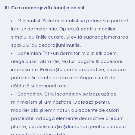
III. Cum amenajezi în funcție de stil:
Minimalist: Stilul minimalist se potrivește perfect
într-un dormitor mic. Optează pentru mobilier
simplu, cu liniile curate, și evită supraaglomerarea
spațiului cu decorațiuni inutile.
Bohemian: Într-un dormitor mic în stil boem,
alege culori vibrante, texturi bogate și accesorii
interesante. Folosește perne decorative, covoare
pufoase și plante pentru a adăuga o notă de
căldură și personalitate.
Scandinav: Stilul scandinav se bazează pe
minimalism și luminozitate. Optează pentru
mobilier alb și lemn natur, cu accente de culori
pastelate. Adaugă elemente decorative precum
plante, perdele subțiri și lumânări pentru a crea o
atmosferă confortabilă.