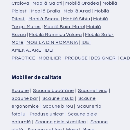
Craiova
|
Mobilă Galati
|
Mobilă Oradea
|
Mobilă
Ploiesti
|
Mobilă Braila
|
Mobilă Arad
|
Mobilă
Pitesti
|
Mobilă Bacau
|
Mobilă Sibiu
|
Mobilă
Targu-Mures
|
Mobilă Baia-Mare
|
Mobilă
Buzau
|
Mobilă Râmnicu Vâlcea
|
Mobilă Satu-
Mare
|
MOBILA DIN ROMANIA
|
IDEI
AMENAJARE
|
IDEI
PRACTICE
|
MOBILIER
|
PRODUSE
|
DESIGNERI
|
CAD
Mobilier de calitate
Scaune
|
Scaune bucătărie
|
Scaune living
|
Scaune bar
|
Scaune insula
|
Scaune
ergonomice
|
Scaune birou
|
Scaune tip
fotoliu
|
Produse unicat
|
Scaune piele
naturală
|
Scaune piele și catifea
|
Scaune
stofă
|
Scaune catifea
|
Mese
|
Mese