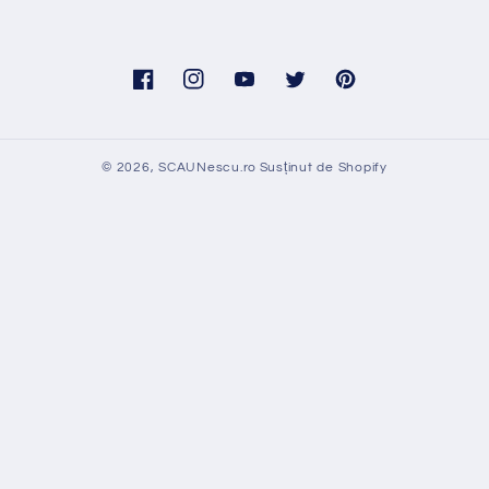
Facebook
Instagram
YouTube
Twitter
Pinterest
© 2026,
SCAUNescu.ro
Susținut de Shopify